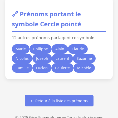
🔗 Prénoms portant le
symbole Cercle pointé
12 autres prénoms partagent ce symbole :
Marie
Philippe
Alain
Claude
Nicolas
Joseph
Laurent
Suzanne
Camille
Lucien
Paulette
Michèle
← Retour à la liste des prénoms
© 2026 Géo-Numérologie — Tous droits réservés