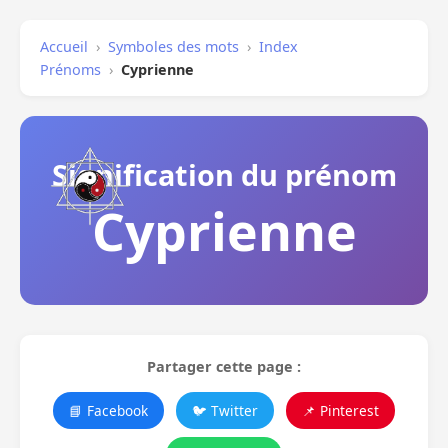
Accueil
›
Symboles des mots
›
Index
Prénoms
›
Cyprienne
Signification du prénom
Cyprienne
Partager cette page :
📘 Facebook
🐦 Twitter
📌 Pinterest