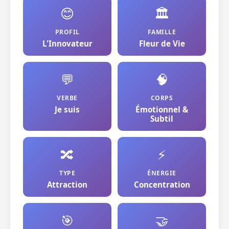
😊
🏛️
PROFIL
FAMILLE
L'Innovateur
Fleur de Vie
💬
🧠
VERBE
CORPS
Je suis
Émotionnel &
Subtil
🔀
⚡
TYPE
ÉNERGIE
Attraction
Concentration
🎯
🤝