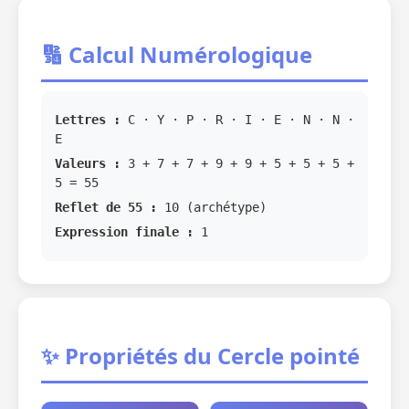
🔢 Calcul Numérologique
Lettres :
C · Y · P · R · I · E · N · N ·
E
Valeurs :
3 + 7 + 7 + 9 + 9 + 5 + 5 + 5 +
5 = 55
Reflet de 55 :
10 (archétype)
Expression finale :
1
✨ Propriétés du Cercle pointé