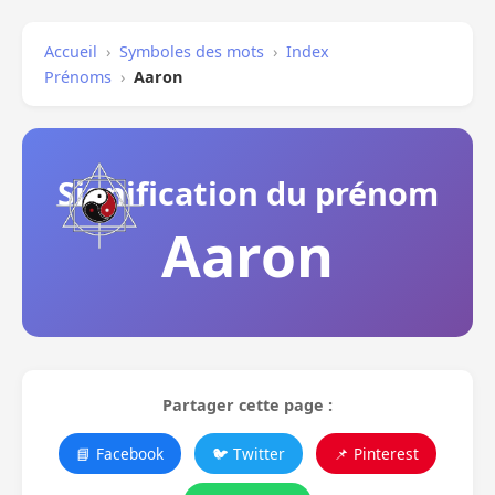
Accueil
›
Symboles des mots
›
Index
Prénoms
›
Aaron
Signification du prénom
Aaron
Partager cette page :
📘 Facebook
🐦 Twitter
📌 Pinterest