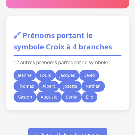
🔗 Prénoms portant le
symbole Croix à 4 branches
12 autres prénoms partagent ce symbole :
Jeanne
Louis
Jacques
David
Thomas
Albert
Josette
Nathan
Gaston
Auguste
Sonia
Elie
← Retour à la liste des prénoms