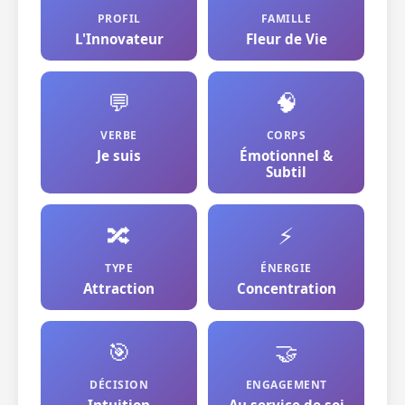
PROFIL
FAMILLE
L'Innovateur
Fleur de Vie
💬
🧠
VERBE
CORPS
Je suis
Émotionnel &
Subtil
🔀
⚡
TYPE
ÉNERGIE
Attraction
Concentration
🎯
🤝
DÉCISION
ENGAGEMENT