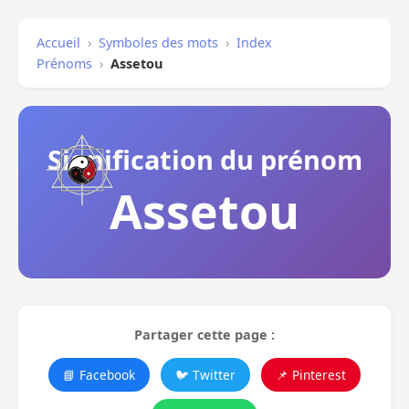
Accueil
›
Symboles des mots
›
Index
Prénoms
›
Assetou
Signification du prénom
Assetou
Partager cette page :
📘 Facebook
🐦 Twitter
📌 Pinterest