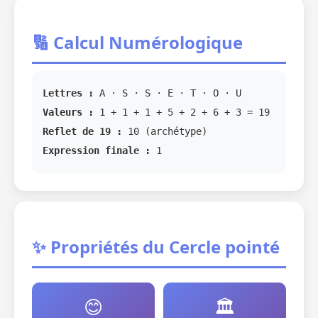
🔢 Calcul Numérologique
Lettres :
A · S · S · E · T · O · U
Valeurs :
1 + 1 + 1 + 5 + 2 + 6 + 3 = 19
Reflet de 19 :
10 (archétype)
Expression finale :
1
✨ Propriétés du Cercle pointé
😊
🏛️