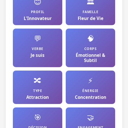
😊
🏛️
PROFIL
FAMILLE
L'Innovateur
Fleur de Vie
💬
🧠
VERBE
CORPS
Je suis
Émotionnel &
Subtil
🔀
⚡
TYPE
ÉNERGIE
Attraction
Concentration
🎯
🤝
DÉCISION
ENGAGEMENT