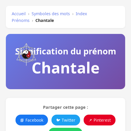
Accueil
›
Symboles des mots
›
Index
Prénoms
›
Chantale
Signification du prénom
Chantale
Partager cette page :
📘 Facebook
🐦 Twitter
📌 Pinterest