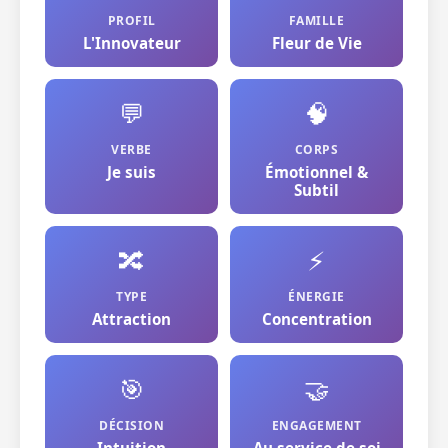
PROFIL
FAMILLE
L'Innovateur
Fleur de Vie
💬
🧠
VERBE
CORPS
Je suis
Émotionnel &
Subtil
🔀
⚡
TYPE
ÉNERGIE
Attraction
Concentration
🎯
🤝
DÉCISION
ENGAGEMENT