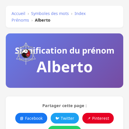
Accueil
›
Symboles des mots
›
Index
Prénoms
›
Alberto
Signification du prénom
Alberto
Partager cette page :
📘 Facebook
🐦 Twitter
📌 Pinterest