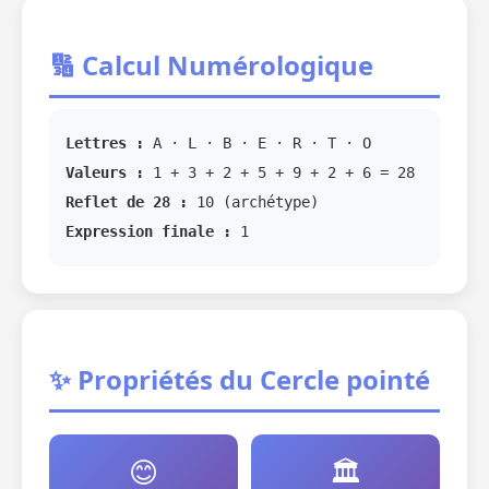
🔢 Calcul Numérologique
Lettres :
A · L · B · E · R · T · O
Valeurs :
1 + 3 + 2 + 5 + 9 + 2 + 6 = 28
Reflet de 28 :
10 (archétype)
Expression finale :
1
✨ Propriétés du Cercle pointé
😊
🏛️