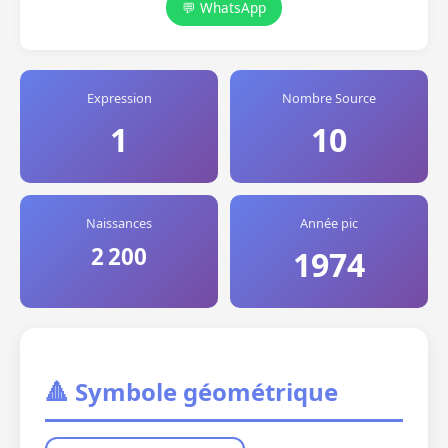
💬 WhatsApp
Expression
Nombre Source
1
10
Naissances
Année pic
2 200
1974
🔺 Symbole géométrique