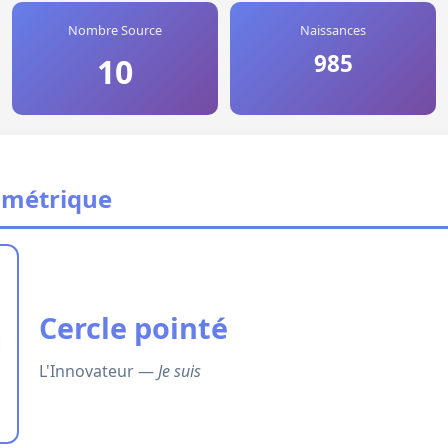
Nombre Source
Naissances
985
10
ométrique
Cercle pointé
L'Innovateur —
Je suis