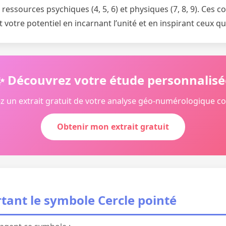
ressources psychiques (4, 5, 6) et physiques (7, 8, 9). Ces 
votre potentiel en incarnant l’unité et en inspirant ceux q
✨ Découvrez votre étude personnalisé
z un extrait gratuit de votre analyse géo-numérologique c
Obtenir mon extrait gratuit
tant le symbole Cercle pointé