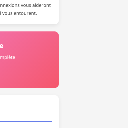
connexions vous aideront
ui vous entourent.
e
omplète