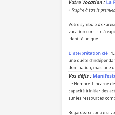
Votre Vocation :
La 
« J’aspire à être le premie
Votre symbole d'express
vocation consiste à exp
identité unique.
L’interprétation clé
: “
une quête d’indépendanc
domination, mais une quê
Vos défis :
Manifeste
Le Nombre 1 incarne des 
capacité à initier des a
sur les ressources com
Regardez ci-contre si v