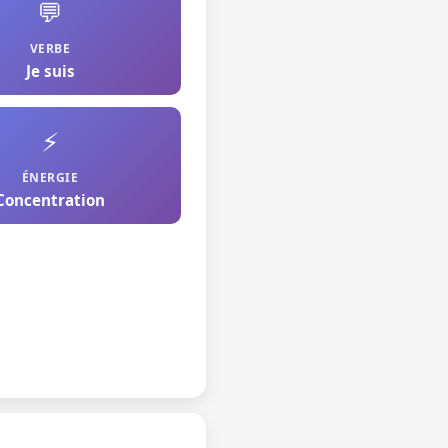
💬
VERBE
Je suis
⚡
ÉNERGIE
Concentration