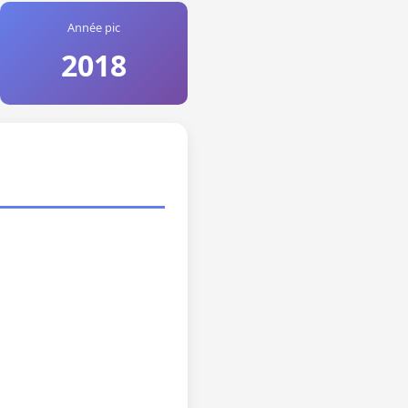
Année pic
2018