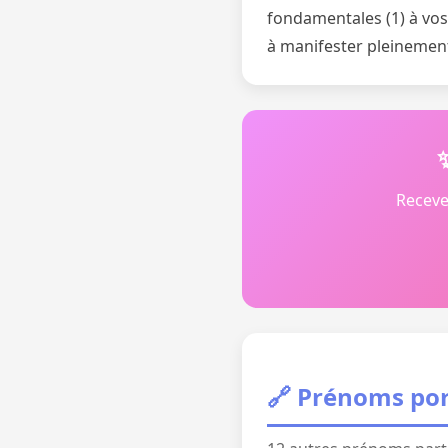
fondamentales (1) à vos 
à manifester pleinement 
Receve
🔗 Prénoms por