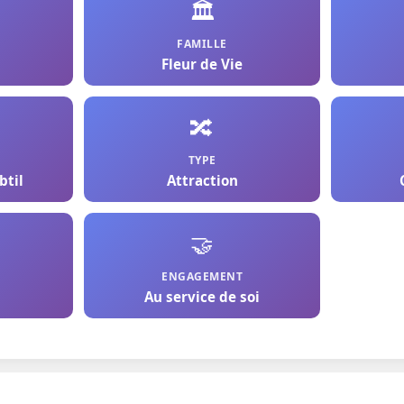
🏛️
FAMILLE
Fleur de Vie
🔀
TYPE
btil
Attraction
🤝
ENGAGEMENT
Au service de soi