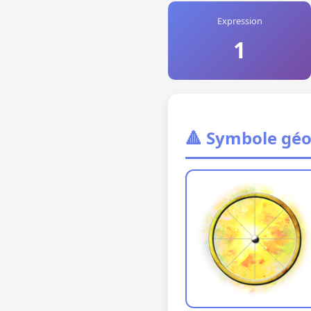
Expression
1
🔺 Symbole gé