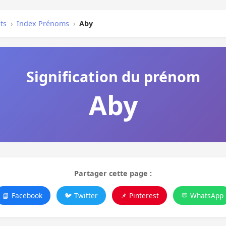
ts
›
Index Prénoms
›
Aby
Signification du prénom
Aby
Partager cette page :
📘 Facebook
🐦 Twitter
📌 Pinterest
💬 WhatsApp