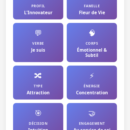
PROFIL
FAMILLE
L'Innovateur
Fleur de Vie
💬
🧠
VERBE
CORPS
Je suis
Émotionnel &
Subtil
🔀
⚡
TYPE
ÉNERGIE
Attraction
Concentration
🎯
🤝
DÉCISION
ENGAGEMENT