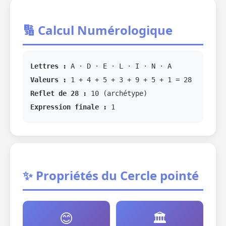
🔢 Calcul Numérologique
Lettres :
A · D · E · L · I · N · A
Valeurs :
1 + 4 + 5 + 3 + 9 + 5 + 1 = 28
Reflet de 28 :
10 (archétype)
Expression finale :
1
✨ Propriétés du Cercle pointé
😊
🏛️