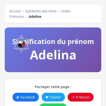
Accueil
›
Symboles des mots
›
Index
Prénoms
›
Adelina
Signification du prénom
Adelina
Partager cette page :
📘 Facebook
🐦 Twitter
📌 Pinterest