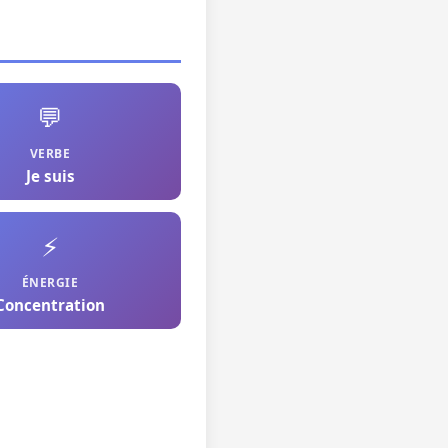
💬
VERBE
Je suis
⚡
ÉNERGIE
Concentration