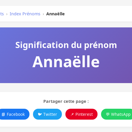
ts
›
Index Prénoms
›
Annaëlle
Signification du prénom
Annaëlle
Partager cette page :
📘 Facebook
🐦 Twitter
📌 Pinterest
💬 WhatsApp