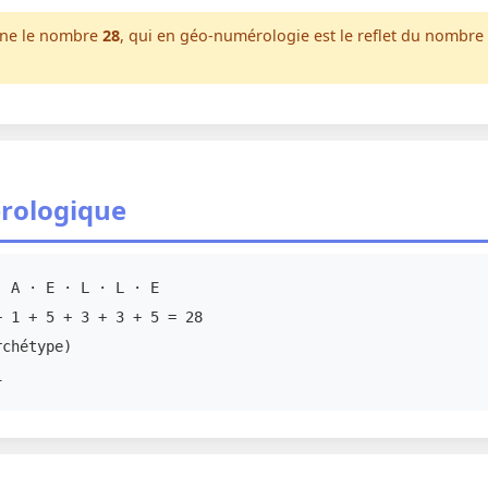
nne le nombre
28
, qui en géo-numérologie est le reflet du nombre
rologique
 A · E · L · L · E
 1 + 5 + 3 + 3 + 5 = 28
chétype)
1