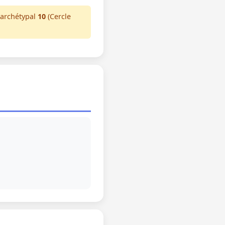
 archétypal
10
(Cercle