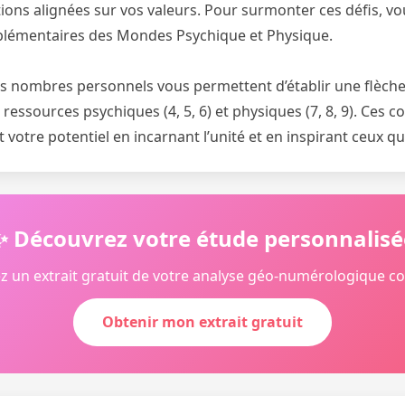
ctions alignées sur vos valeurs. Pour surmonter ces défis, 
plémentaires des Mondes Psychique et Physique.
os nombres personnels vous permettent d’établir une flèche 
ressources psychiques (4, 5, 6) et physiques (7, 8, 9). Ces 
votre potentiel en incarnant l’unité et en inspirant ceux q
✨ Découvrez votre étude personnalisé
z un extrait gratuit de votre analyse géo-numérologique c
Obtenir mon extrait gratuit