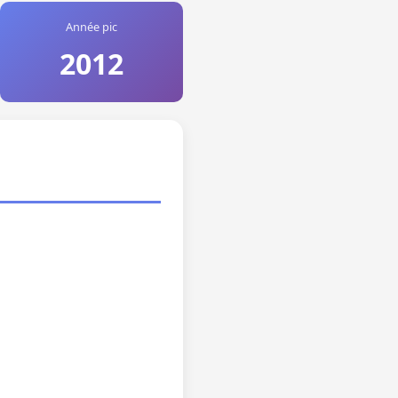
Année pic
2012