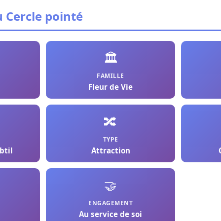
 Cercle pointé
🏛️
FAMILLE
Fleur de Vie
🔀
TYPE
btil
Attraction
🤝
ENGAGEMENT
Au service de soi