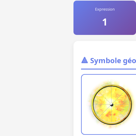
Expression
1
🔺 Symbole gé