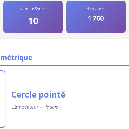
Nombre Source
Naissances
1 760
10
ométrique
Cercle pointé
L'Innovateur —
Je suis