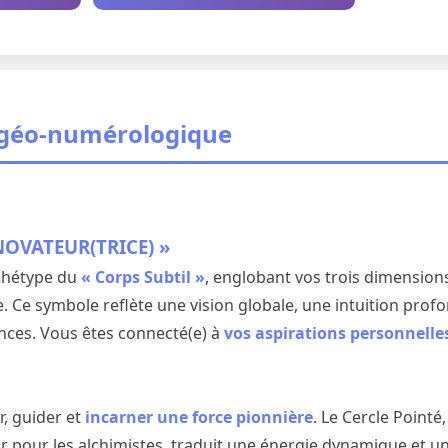
 géo-numérologique
NOVATEUR(TRICE) »
rchétype du
« Corps Subtil »
, englobant vos trois dimensions
. Ce symbole reflète une vision globale, une intuition profo
nces. Vous êtes connecté(e) à
vos aspirations personnelle
r, guider et
incarner une force pionnière
. Le Cercle Pointé
Or pour les alchimistes, traduit une énergie dynamique et un 