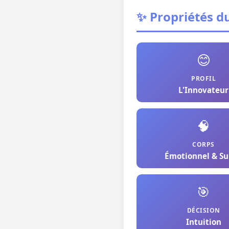
✨ Propriétés du
😊
PROFIL
L'Innovateur
🧠
CORPS
Émotionnel & Su
🎯
DÉCISION
Intuition