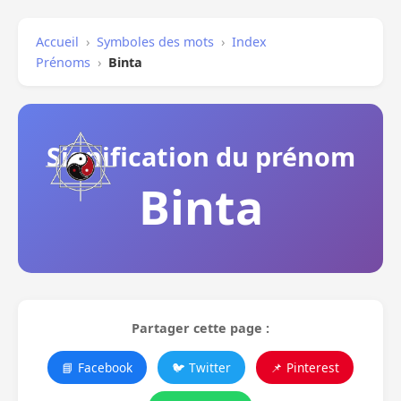
Accueil
›
Symboles des mots
›
Index
Prénoms
›
Binta
Signification du prénom
Binta
Partager cette page :
📘 Facebook
🐦 Twitter
📌 Pinterest