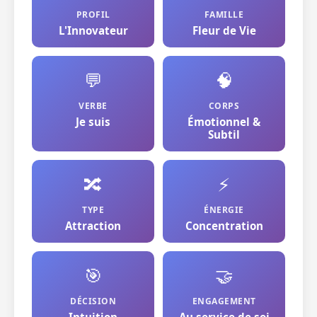
PROFIL
FAMILLE
L'Innovateur
Fleur de Vie
💬
🧠
VERBE
CORPS
Je suis
Émotionnel &
Subtil
🔀
⚡
TYPE
ÉNERGIE
Attraction
Concentration
🎯
🤝
DÉCISION
ENGAGEMENT