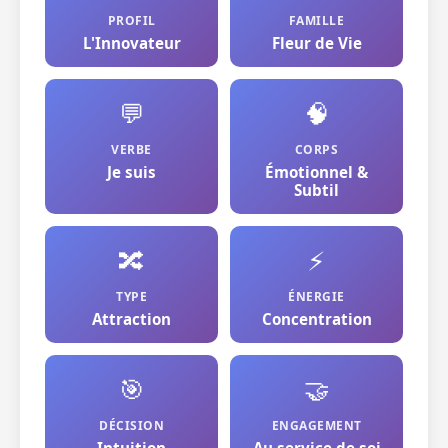
PROFIL
FAMILLE
L'Innovateur
Fleur de Vie
💬
🧠
VERBE
CORPS
Je suis
Émotionnel &
Subtil
🔀
⚡
TYPE
ÉNERGIE
Attraction
Concentration
🎯
🤝
DÉCISION
ENGAGEMENT