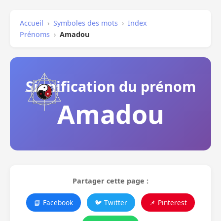
Accueil
›
Symboles des mots
›
Index
Prénoms
›
Amadou
Signification du prénom
Amadou
Partager cette page :
📘 Facebook
🐦 Twitter
📌 Pinterest