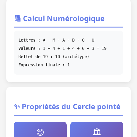
🔢 Calcul Numérologique
Lettres :
A · M · A · D · O · U
Valeurs :
1 + 4 + 1 + 4 + 6 + 3 = 19
Reflet de 19 :
10 (archétype)
Expression finale :
1
✨ Propriétés du Cercle pointé
😊
🏛️