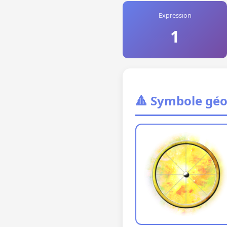
Expression
1
🔺 Symbole gé