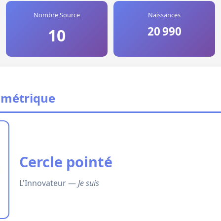
Nombre Source
Naissances
20 990
10
ométrique
Cercle pointé
L'Innovateur —
Je suis