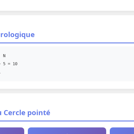
rologique
· N
 5 = 10
1
 Cercle pointé