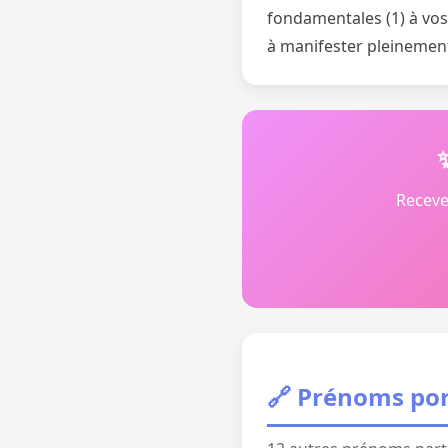
fondamentales (1) à vos 
à manifester pleinement 
Receve
🔗 Prénoms por