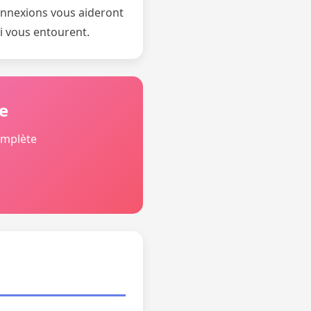
connexions vous aideront
ui vous entourent.
e
omplète