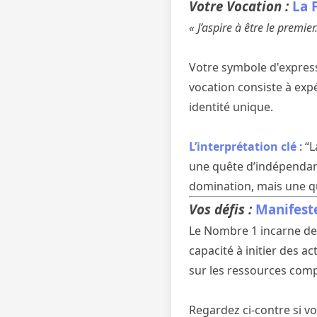
Votre Vocation :
La 
« J’aspire à être le premie
Votre symbole d'express
vocation consiste à exp
identité unique.
L’interprétation clé
: “
une quête d’indépendanc
domination, mais une quê
Vos défis :
Manifeste
Le Nombre 1 incarne des 
capacité à initier des a
sur les ressources com
Regardez ci-contre si v