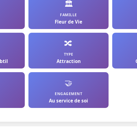
🏛️
FAMILLE
Fleur de Vie
🔀
TYPE
btil
Attraction
🤝
ENGAGEMENT
Au service de soi