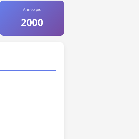
Année pic
2000