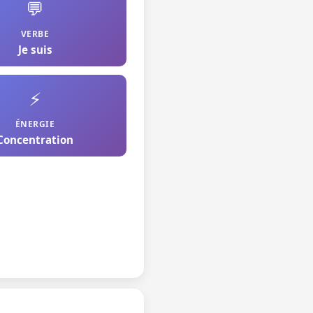
💬
VERBE
Je suis
⚡
ÉNERGIE
Concentration