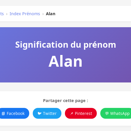
ts
›
Index Prénoms
›
Alan
Signification du prénom
Alan
Partager cette page :
📘 Facebook
🐦 Twitter
📌 Pinterest
💬 WhatsApp