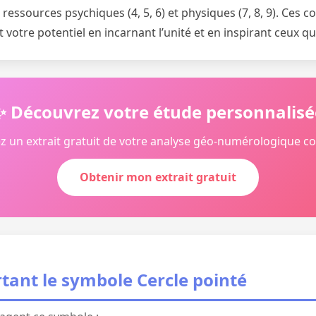
ressources psychiques (4, 5, 6) et physiques (7, 8, 9). Ces 
votre potentiel en incarnant l’unité et en inspirant ceux q
✨ Découvrez votre étude personnalisé
z un extrait gratuit de votre analyse géo-numérologique c
Obtenir mon extrait gratuit
tant le symbole Cercle pointé