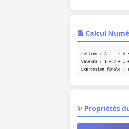
🔢 Calcul Numé
Lettres :
A · L · A 
Valeurs :
1 + 3 + 1 +
Expression finale :
✨ Propriétés du