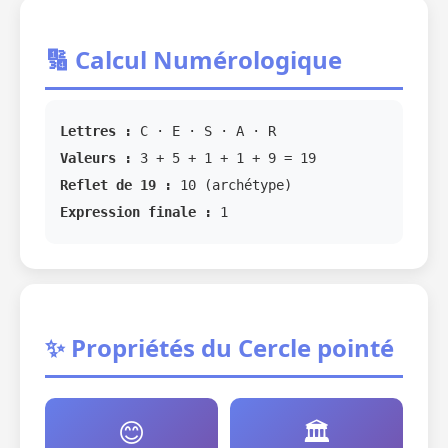
🔢 Calcul Numérologique
Lettres :
C · E · S · A · R
Valeurs :
3 + 5 + 1 + 1 + 9 = 19
Reflet de 19 :
10 (archétype)
Expression finale :
1
✨ Propriétés du Cercle pointé
😊
🏛️