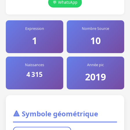
💬 WhatsApp
Expression
Nombre Source
1
10
Naissances
Année pic
4 315
2019
🔺 Symbole géométrique