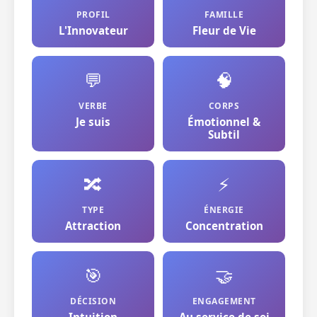
PROFIL
FAMILLE
L'Innovateur
Fleur de Vie
💬
🧠
VERBE
CORPS
Je suis
Émotionnel &
Subtil
🔀
⚡
TYPE
ÉNERGIE
Attraction
Concentration
🎯
🤝
DÉCISION
ENGAGEMENT