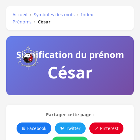
Accueil
›
Symboles des mots
›
Index
Prénoms
›
César
Signification du prénom
César
Partager cette page :
📘 Facebook
🐦 Twitter
📌 Pinterest