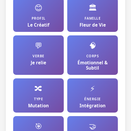
😊
🏛️
PROFIL
FAMILLE
Le Créatif
Fleur de Vie
💬
🧠
VERBE
CORPS
Je relie
Émotionnel &
Subtil
🔀
⚡
TYPE
ÉNERGIE
Mutation
Intégration
🎯
🤝