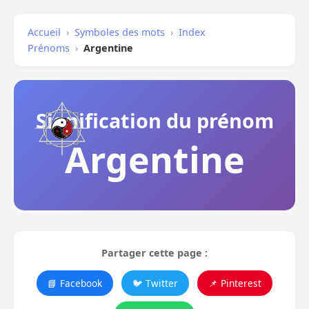
Accueil
›
Symboles des mots
›
Index
Prénoms
›
Argentine
Signification du prénom
Argentine
Partager cette page :
📘 Facebook
🐦 Twitter
📌 Pinterest