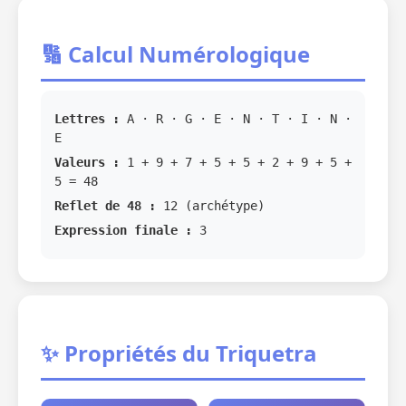
🔢 Calcul Numérologique
Lettres :
A · R · G · E · N · T · I · N ·
E
Valeurs :
1 + 9 + 7 + 5 + 5 + 2 + 9 + 5 +
5 = 48
Reflet de 48 :
12 (archétype)
Expression finale :
3
✨ Propriétés du Triquetra