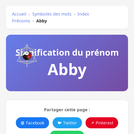
Accueil
›
Symboles des mots
›
Index
Prénoms
›
Abby
Signification du prénom
Abby
Partager cette page :
📘 Facebook
🐦 Twitter
📌 Pinterest