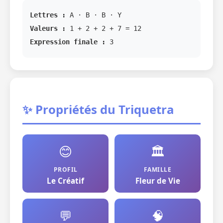
Lettres :
A · B · B · Y
Valeurs :
1 + 2 + 2 + 7 = 12
Expression finale :
3
✨ Propriétés du Triquetra
😊
🏛️
PROFIL
FAMILLE
Le Créatif
Fleur de Vie
💬
🧠