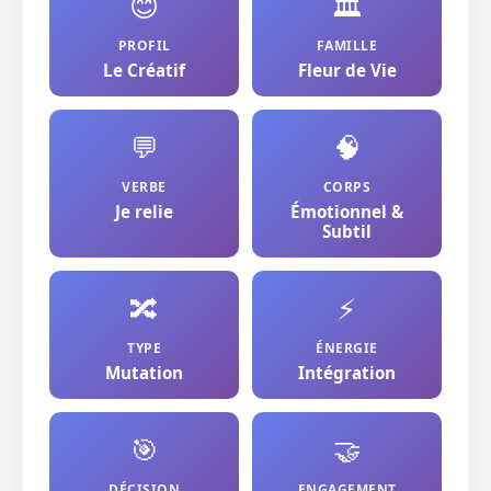
😊
🏛️
PROFIL
FAMILLE
Le Créatif
Fleur de Vie
💬
🧠
VERBE
CORPS
Je relie
Émotionnel &
Subtil
🔀
⚡
TYPE
ÉNERGIE
Mutation
Intégration
🎯
🤝
DÉCISION
ENGAGEMENT