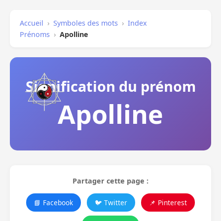
Accueil
›
Symboles des mots
›
Index
Prénoms
›
Apolline
Signification du prénom
Apolline
Partager cette page :
📘 Facebook
🐦 Twitter
📌 Pinterest