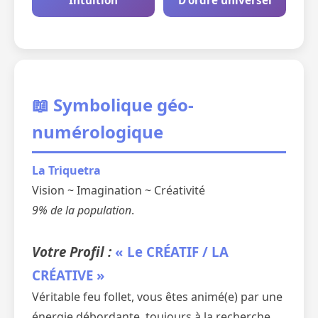
Intuition
D'ordre universel
📖 Symbolique géo-
numérologique
La Triquetra
Vision ~ Imagination ~ Créativité
9% de la population
.
Votre Profil :
« Le CRÉATIF / LA
CRÉATIVE »
Véritable feu follet, vous êtes animé(e) par une
énergie débordante, toujours à la recherche