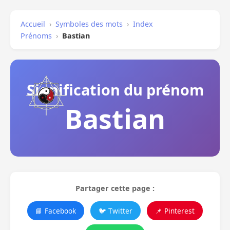
Accueil
›
Symboles des mots
›
Index
Prénoms
›
Bastian
Signification du prénom
Bastian
Partager cette page :
📘 Facebook
🐦 Twitter
📌 Pinterest