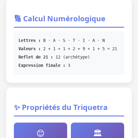
🔢 Calcul Numérologique
Lettres :
B · A · S · T · I · A · N
Valeurs :
2 + 1 + 1 + 2 + 9 + 1 + 5 = 21
Reflet de 21 :
12 (archétype)
Expression finale :
3
✨ Propriétés du Triquetra
😊
🏛️