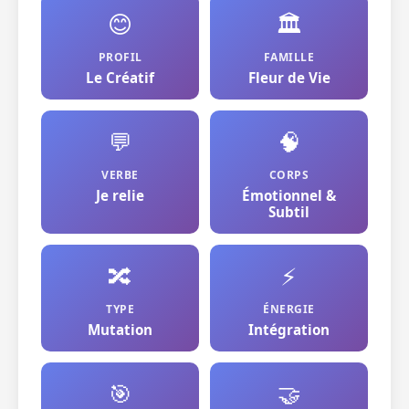
😊
🏛️
PROFIL
FAMILLE
Le Créatif
Fleur de Vie
💬
🧠
VERBE
CORPS
Je relie
Émotionnel &
Subtil
🔀
⚡
TYPE
ÉNERGIE
Mutation
Intégration
🎯
🤝