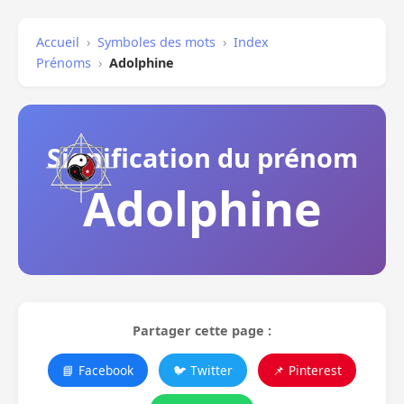
Accueil
›
Symboles des mots
›
Index
Prénoms
›
Adolphine
Signification du prénom
Adolphine
Partager cette page :
📘 Facebook
🐦 Twitter
📌 Pinterest