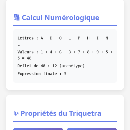
🔢 Calcul Numérologique
Lettres :
A · D · O · L · P · H · I · N ·
E
Valeurs :
1 + 4 + 6 + 3 + 7 + 8 + 9 + 5 +
5 = 48
Reflet de 48 :
12 (archétype)
Expression finale :
3
✨ Propriétés du Triquetra