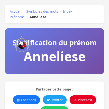
Accueil
›
Symboles des mots
›
Index
Prénoms
›
Anneliese
Signification du prénom
Anneliese
Partager cette page :
📘 Facebook
🐦 Twitter
📌 Pinterest