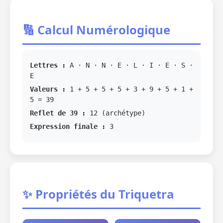
🔢 Calcul Numérologique
Lettres :
A · N · N · E · L · I · E · S ·
E
Valeurs :
1 + 5 + 5 + 5 + 3 + 9 + 5 + 1 +
5 = 39
Reflet de 39 :
12 (archétype)
Expression finale :
3
✨ Propriétés du Triquetra