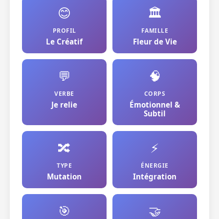
😊
🏛️
PROFIL
FAMILLE
Le Créatif
Fleur de Vie
💬
🧠
VERBE
CORPS
Je relie
Émotionnel &
Subtil
🔀
⚡
TYPE
ÉNERGIE
Mutation
Intégration
🎯
🤝