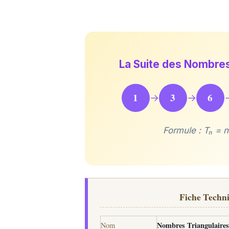
La Suite des Nombres
1
3
6
→
→
Formule : Tₙ = n
Fiche Techn
Nombres Triangulaire
Nom