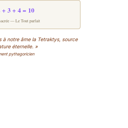
 + 3 + 4 = 10
sacrée — Le Tout parfait
is à notre âme la Tetraktys, source
ature éternelle. »
ent pythagoricien