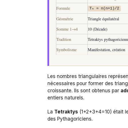
Formule
Tₙ = n(n+1)/2
Géométrie
Triangle équilatéral
Somme 1→4
10 (Décade)
Tradition
Tetraktys pythagoricien
Symbolisme
Manifestation, création
Les nombres triangulaires représen
nécessaires pour former des triangl
croissante. Ils sont obtenus par
ad
entiers naturels.
La
Tetraktys
(1+2+3+4=10) était l
des Pythagoriciens.