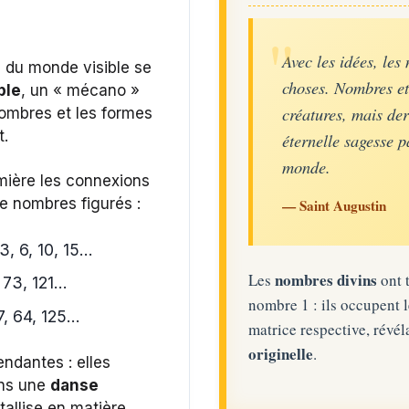
Avec les idées, les
s du monde visible se
choses. Nombres et 
ble
, un « mécano »
créatures, mais der
nombres et les formes
t.
éternelle sagesse p
monde.
mière les connexions
de nombres figurés :
— Saint Augustin
 3, 6, 10, 15...
nombres divins
Les
ont 
 73, 121...
nombre 1 : ils occupent 
7, 64, 125...
matrice respective, révél
originelle
.
endantes : elles
ans une
danse
tallise en matière.