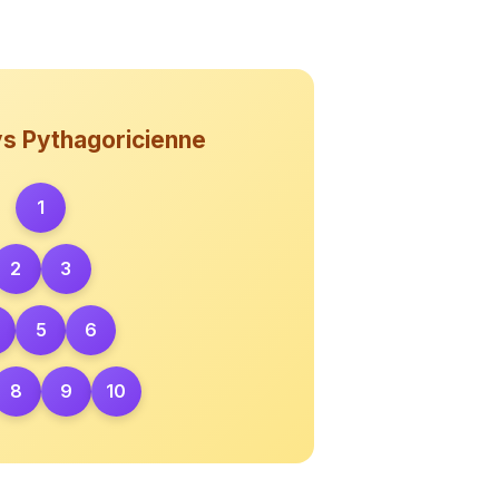
ys Pythagoricienne
1
2
3
5
6
8
9
10