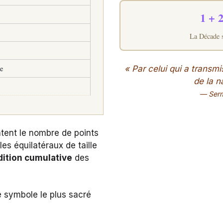
1 + 2
La Décade 
ne
« Par celui qui a transm
de la n
— Serm
tent le nombre de points
es équilatéraux de taille
dition cumulative
des
e symbole le plus sacré