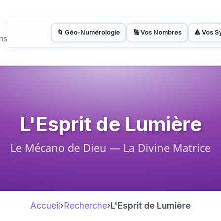
🌀 Géo-Numérologie
🔢 Vos Nombres
🔺 Vos 
ns
L'Esprit de Lumière
Le Mécano de Dieu — La Divine Matrice
Accueil
›
Recherche
›
L'Esprit de Lumière