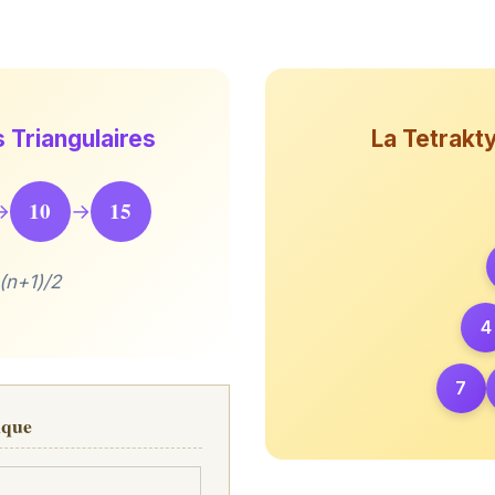
 Triangulaires
La Tetrakt
10
15
→
→
(n+1)/2
4
7
ique
s