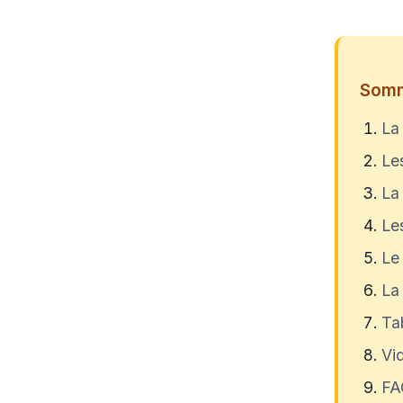
Somm
La
Le
La 
Le
Le
La
Ta
Vid
FA