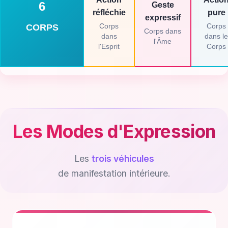
6
Geste
réfléchie
pure
expressif
Corps
Corps
CORPS
Corps dans
dans
dans le
l'Âme
l'Esprit
Corps
Les Modes d'Expression
Les
trois véhicules
de manifestation intérieure.