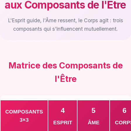
aux Composants de l'Être
L'Esprit guide, l'Âme ressent, le Corps agit : trois
composants qui s'influencent mutuellement.
Matrice des Composants de
l'Être
4
5
6
COMPOSANTS
3×3
ESPRIT
ÂME
CORP