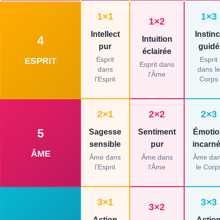
1×1
1×3
1×2
Intellect
Instinc
4
Intuition
pur
guidé
éclairée
Esprit
Esprit
ESPRIT
Esprit dans
dans
dans le
l'Âme
l'Esprit
Corps
2×1
2×2
2×3
5
Sagesse
Sentiment
Émotio
sensible
pur
incarn
ÂME
Âme dans
Âme dans
Âme da
l'Esprit
l'Âme
le Corp
3×1
3×3
3×2
Action
Actio