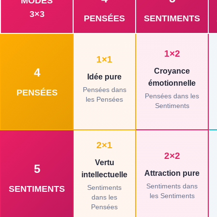
MODES
3×3
PENSÉES
SENTIMENTS
1×2
1×1
4
Croyance
Idée pure
émotionnelle
Pensées dans
PENSÉES
Pensées dans les
les Pensées
Sentiments
2×1
2×2
Vertu
5
Attraction pure
intellectuelle
Sentiments dans
Sentiments
SENTIMENTS
les Sentiments
dans les
Pensées