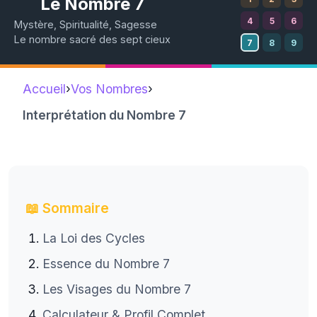
Le Nombre 7
4
5
6
Mystère, Spiritualité, Sagesse
Le nombre sacré des sept cieux
7
8
9
Accueil
›
Vos Nombres
›
Interprétation du Nombre 7
📖 Sommaire
La Loi des Cycles
Essence du Nombre 7
Les Visages du Nombre 7
Calculateur & Profil Complet