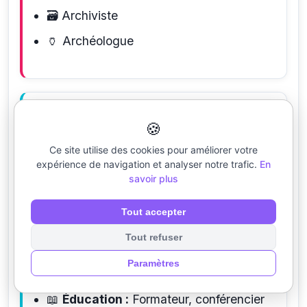
🗃️
Archiviste
🏺
Archéologue
🌟 Secteurs Privilégiés
🍪
Ce site utilise des cookies pour améliorer votre
expérience de navigation et analyser notre trafic.
En
savoir plus
Environnement idéal :
Calme,
réflexion, recherche approfondie
Tout accepter
Tout refuser
🧘
Spiritualité :
Guide spirituel,
Paramètres
thérapeute
📖
Éducation :
Formateur, conférencier