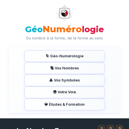
Numéro
Géo
logie
Du nombre à la forme, de la forme au sens
🌀 Géo-Numérologie
🔢 Vos Nombres
🔺 Vos Symboles
🌍 Votre Voie
💎 Études & Formation
1
2
3