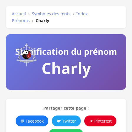
Accueil
›
Symboles des mots
›
Index
Prénoms
›
Charly
Signification du prénom
Charly
Partager cette page :
📘 Facebook
🐦 Twitter
📌 Pinterest