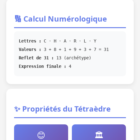
🔢 Calcul Numérologique
Lettres :
C · H · A · R · L · Y
Valeurs :
3 + 8 + 1 + 9 + 3 + 7 = 31
Reflet de 31 :
13 (archétype)
Expression finale :
4
✨ Propriétés du Tétraèdre
😊
🏛️