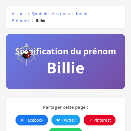
Accueil
›
Symboles des mots
›
Index
Prénoms
›
Billie
Signification du prénom
Billie
Partager cette page :
📘 Facebook
🐦 Twitter
📌 Pinterest