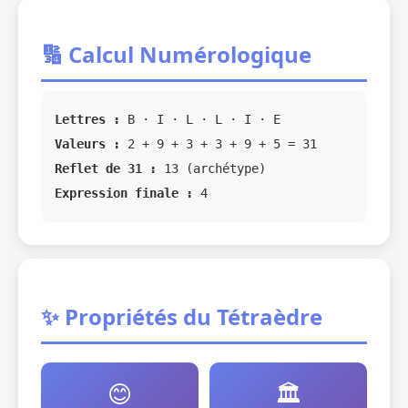
🔢 Calcul Numérologique
Lettres :
B · I · L · L · I · E
Valeurs :
2 + 9 + 3 + 3 + 9 + 5 = 31
Reflet de 31 :
13 (archétype)
Expression finale :
4
✨ Propriétés du Tétraèdre
😊
🏛️