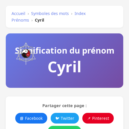
Accueil
›
Symboles des mots
›
Index
Prénoms
›
Cyril
Signification du prénom
Cyril
Partager cette page :
📘 Facebook
🐦 Twitter
📌 Pinterest