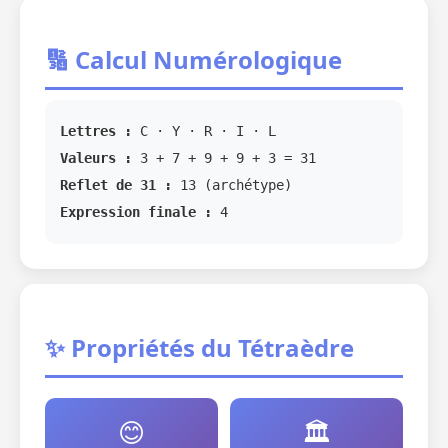
🔢 Calcul Numérologique
Lettres :
C · Y · R · I · L
Valeurs :
3 + 7 + 9 + 9 + 3 = 31
Reflet de 31 :
13 (archétype)
Expression finale :
4
✨ Propriétés du Tétraèdre
😊
🏛️