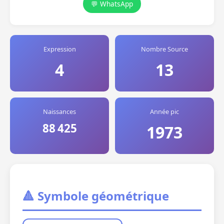
💬 WhatsApp
Expression
Nombre Source
4
13
Naissances
Année pic
88 425
1973
🔺 Symbole géométrique