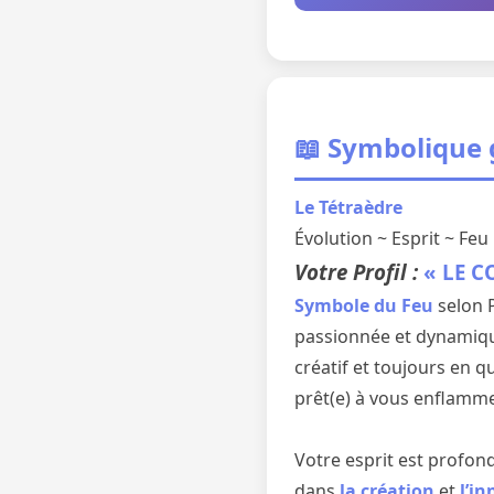
📖 Symbolique
Le Tétraèdre
Évolution ~ Esprit ~ Feu
Votre Profil :
« LE 
Symbole du Feu
selon P
passionnée et dynamiqu
créatif et toujours en q
prêt(e) à vous enflamme
Votre esprit est profon
dans
la création
et
l’i