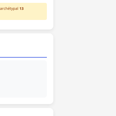
 archétypal
13