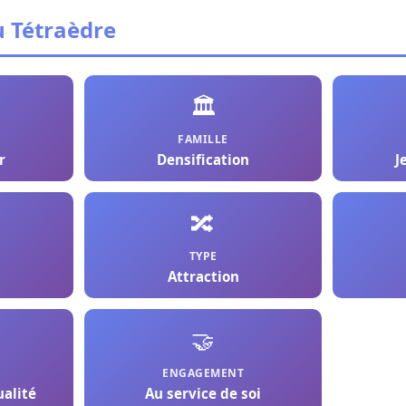
u Tétraèdre
🏛️
FAMILLE
r
Densification
J
🔀
TYPE
Attraction
🤝
ENGAGEMENT
ualité
Au service de soi