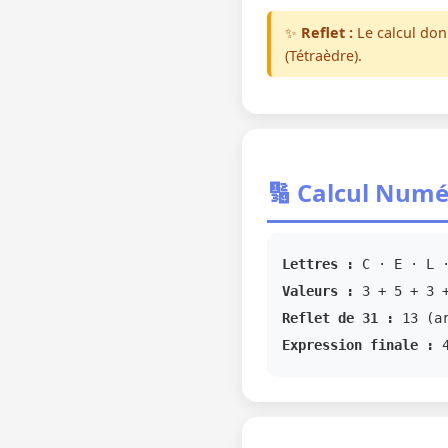
✨
Reflet :
Le calcul do
(Tétraèdre).
🔢 Calcul Numé
Lettres :
C · E · L ·
Valeurs :
3 + 5 + 3 +
Reflet de 31 :
13 (ar
Expression finale :