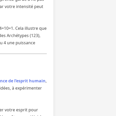
ar votre intensité peut
=10=1. Cela illustre que
des Archétypes (123),
 au 4 une puissance
ance de l’esprit humain
,
 idées, à expérimenter
er votre esprit pour