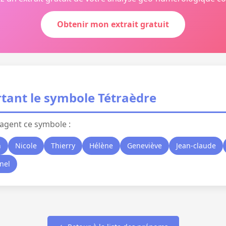
Obtenir mon extrait gratuit
tant le symbole Tétraèdre
agent ce symbole :
n
Nicole
Thierry
Hélène
Geneviève
Jean-claude
nel