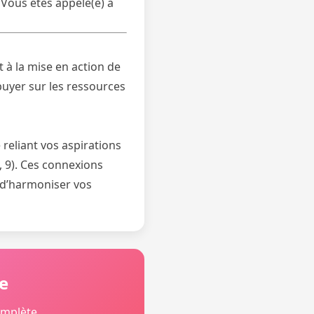
 Vous êtes appelé(e) à
t à la mise en action de
puyer sur les ressources
reliant vos aspirations
 8, 9). Ces connexions
 d’harmoniser vos
e
omplète