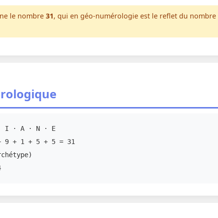
nne le nombre
31
, qui en géo-numérologie est le reflet du nombre
rologique
 I · A · N · E
 9 + 1 + 5 + 5 = 31
chétype)
4