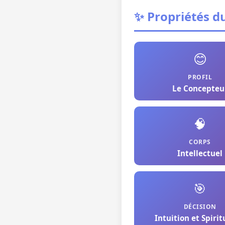
✨ Propriétés d
😊
PROFIL
Le Concepteu
🧠
CORPS
Intellectuel
🎯
DÉCISION
Intuition et Spirit