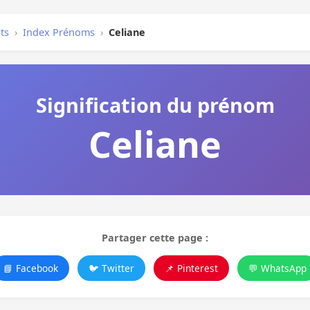
ts
›
Index Prénoms
›
Celiane
Signification du prénom
Celiane
Partager cette page :
📘 Facebook
🐦 Twitter
📌 Pinterest
💬 WhatsApp