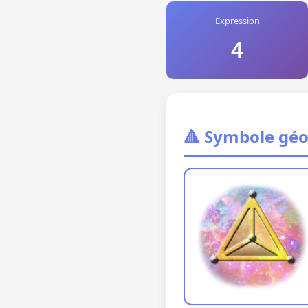
Expression
4
🔺 Symbole gé