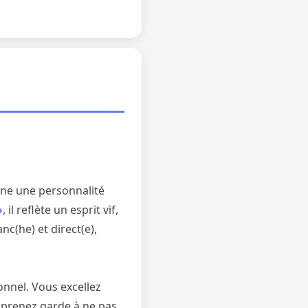
arne une personnalité
»
, il reflète un esprit vif,
c(he) et direct(e),
onnel. Vous excellez
 prenez garde à ne pas