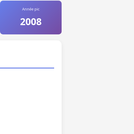
Année pic
2008