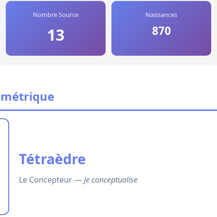
Nombre Source
Naissances
870
13
ométrique
Tétraèdre
Le Concepteur —
Je conceptualise