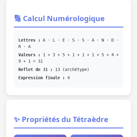
🔢 Calcul Numérologique
Lettres :
A · L · E · S · S · A · N · D ·
R · A
Valeurs :
1 + 3 + 5 + 1 + 1 + 1 + 5 + 4 +
9 + 1 = 31
Reflet de 31 :
13 (archétype)
Expression finale :
4
✨ Propriétés du Tétraèdre