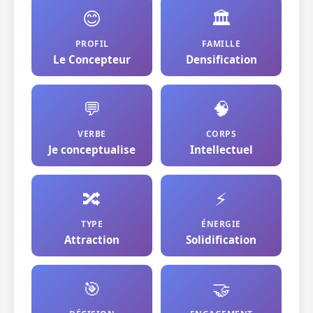
😊
🏛️
PROFIL
FAMILLE
Le Concepteur
Densification
💬
🧠
VERBE
CORPS
Je conceptualise
Intellectuel
🔀
⚡
TYPE
ÉNERGIE
Attraction
Solidification
🎯
🤝