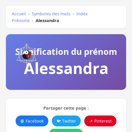
Accueil
›
Symboles des mots
›
Index
Prénoms
›
Alessandra
Signification du prénom
Alessandra
Partager cette page :
📘 Facebook
🐦 Twitter
📌 Pinterest