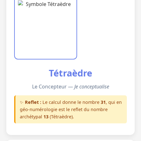
Tétraèdre
Le Concepteur —
Je conceptualise
✨
Reflet :
Le calcul donne le nombre
31
, qui en
géo-numérologie est le reflet du nombre
archétypal
13
(Tétraèdre).