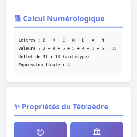
🔢 Calcul Numérologique
Lettres :
B · R · E · N · D · A · N
Valeurs :
2 + 9 + 5 + 5 + 4 + 1 + 5 = 31
Reflet de 31 :
13 (archétype)
Expression finale :
4
✨ Propriétés du Tétraèdre
😊
🏛️