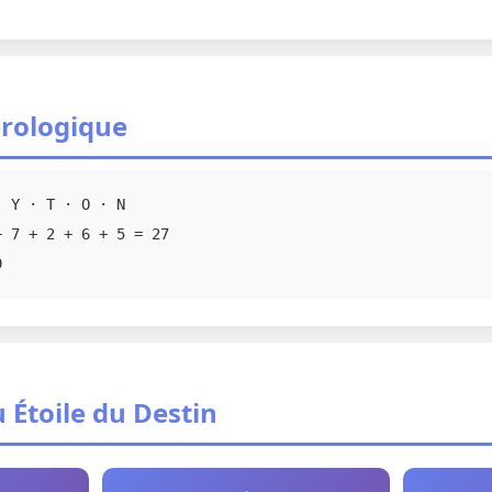
rologique
 Y · T · O · N
 7 + 2 + 6 + 5 = 27
9
 Étoile du Destin