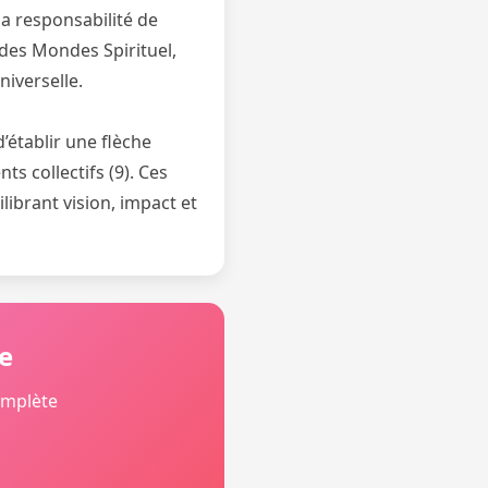
la responsabilité de
s des Mondes Spirituel,
iverselle.
’établir une flèche
ts collectifs (9). Ces
ibrant vision, impact et
e
omplète