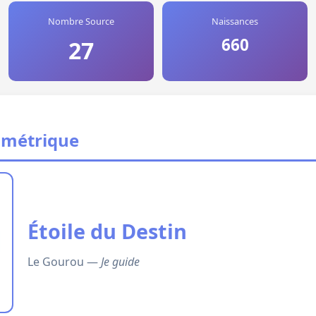
Nombre Source
Naissances
660
27
ométrique
Étoile du Destin
Le Gourou —
Je guide