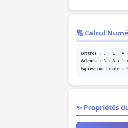
🔢 Calcul Numé
Lettres :
C · L · A ·
Valeurs :
3 + 3 + 1 +
Expression finale :
✨ Propriétés du