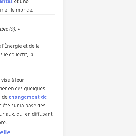
tantes
et une
rmer le monde.
bre (9). »
l’Énergie et de la
e collectif, la
vise à leur
sumer en ces quelques
s, de
changement de
ciété sur la base des
uriaux, qui en diffusant
mbre…
elle