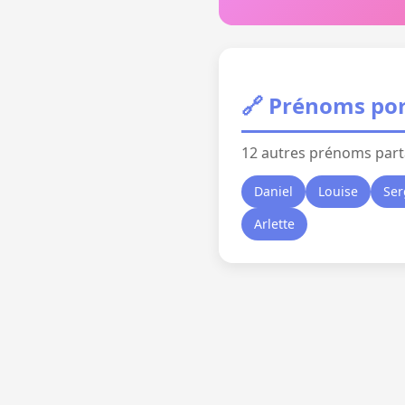
🔗 Prénoms por
12 autres prénoms part
Daniel
Louise
Ser
Arlette