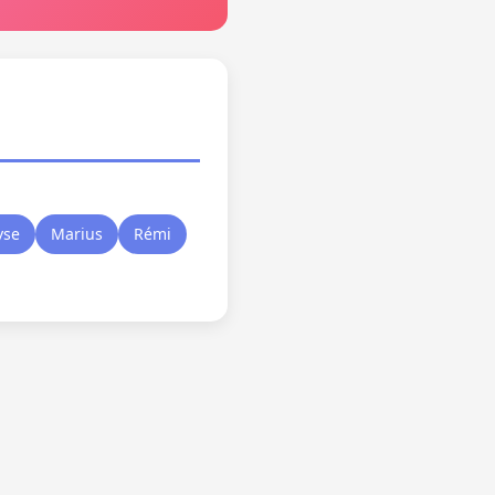
yse
Marius
Rémi