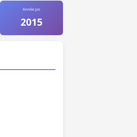
Année pic
2015