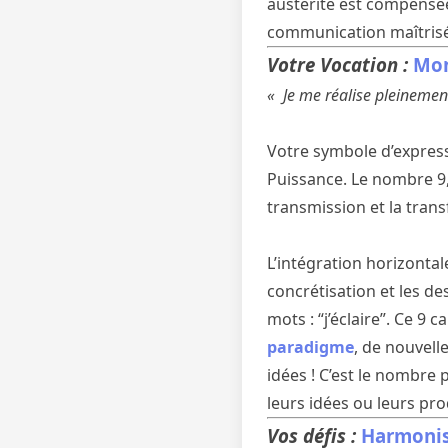
austérité est compensée
communication maîtris
Votre Vocation :
Mon
« Je me réalise pleinement
Votre symbole d’expressi
Puissance. Le nombre 9, 
transmission et la trans
L’intégration horizontal
concrétisation et les de
mots : “j’éclaire”. Ce 9 
paradigme
, de nouvell
idées ! C’est le nombre 
leurs idées ou leurs pr
Vos défis :
Harmonise