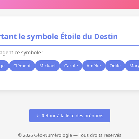
tant le symbole Étoile du Destin
agent ce symbole :
ge
Clément
Mickael
Carole
Amélie
Odile
Mar
← Retour à la liste des prénoms
© 2026 Géo-Numérologie — Tous droits réservés