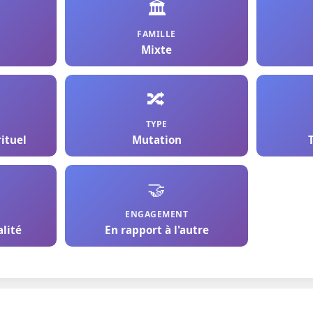
🏛️
FAMILLE
Mixte
🔀
TYPE
rituel
Mutation
🤝
ENGAGEMENT
alité
En rapport à l'autre