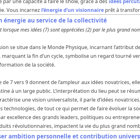
 par une capacité à faire le show, grâce à des
idées percu
ée. Vous incarnez
l’énergie d’un visionnaire
prêt à transfo
 énergie au service de la collectivité
 lorsque mes idées (7) sont appréciées (2) par le plus grand nom
on se situe dans le Monde Physique, incarnant l’attribut de 
marquant la fin d’un cycle, symbolise un regard tourné vers l
formation de la société.
e de 7 vers 9 donnent de l’ampleur aux idées novatrices, elle 
stine à un large public. L’interprétation du lieu peut se ré
caractérise une vision universaliste, il parle d’idées novatrice
es technologies, de tout ce qui permet de faire évoluer la so
par excellence des grands leaders, politiques ou entreprene
oduits révolutionnaires, impactent la vie du plus grand no
r ambition personnelle et contribution univers