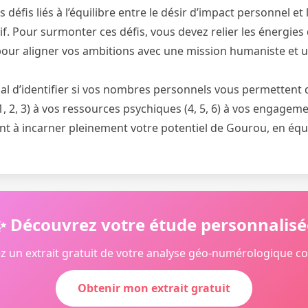
défis liés à l’équilibre entre le désir d’impact personnel et 
ctif. Pour surmonter ces défis, vous devez relier les énergie
our aligner vos ambitions avec une mission humaniste et un
cial d’identifier si vos nombres personnels vous permettent d
1, 2, 3) à vos ressources psychiques (4, 5, 6) à vos engagemen
t à incarner pleinement votre potentiel de Gourou, en équil
✨ Découvrez votre étude personnalisé
z un extrait gratuit de votre analyse géo-numérologique c
Obtenir mon extrait gratuit