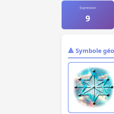
Expression
9
🔺 Symbole gé