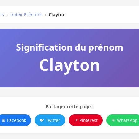
ts
›
Index Prénoms
›
Clayton
Signification du prénom
Clayton
Partager cette page :
📘 Facebook
🐦 Twitter
📌 Pinterest
💬 WhatsApp