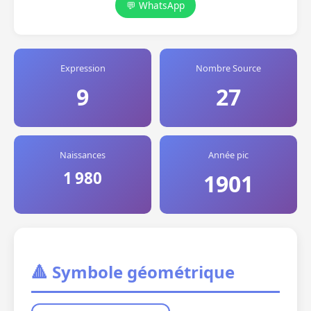
💬 WhatsApp
Expression
Nombre Source
9
27
Naissances
Année pic
1 980
1901
🔺 Symbole géométrique