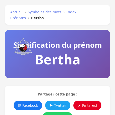
Accueil
›
Symboles des mots
›
Index
Prénoms
›
Bertha
Signification du prénom
Bertha
Partager cette page :
📘 Facebook
🐦 Twitter
📌 Pinterest