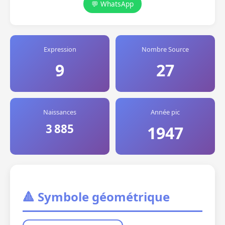
💬 WhatsApp
Expression
Nombre Source
9
27
Naissances
Année pic
3 885
1947
🔺 Symbole géométrique