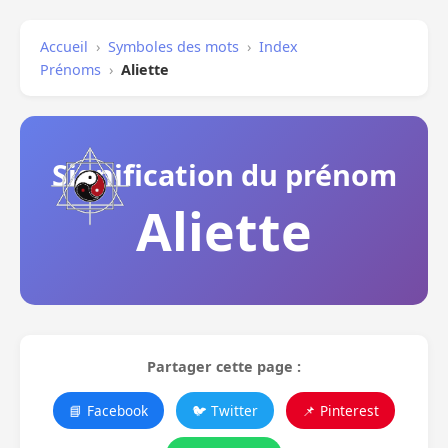
Accueil
›
Symboles des mots
›
Index
Prénoms
›
Aliette
Signification du prénom
Aliette
Partager cette page :
📘 Facebook
🐦 Twitter
📌 Pinterest