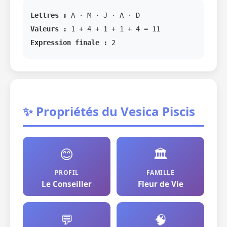
Lettres :
A · M · J · A · D
Valeurs :
1 + 4 + 1 + 1 + 4 = 11
Expression finale :
2
✨ Propriétés du Vesica Piscis
😊
🏛️
PROFIL
FAMILLE
Le Conseiller
Fleur de Vie
💬
🧠