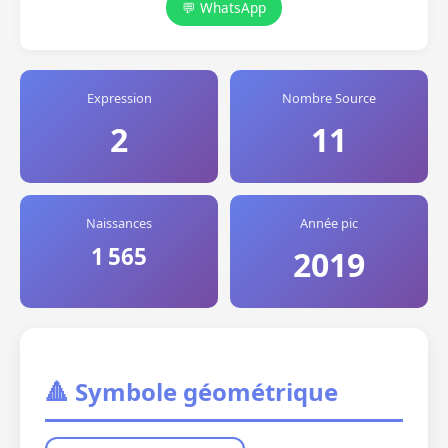
💬 WhatsApp
Expression
Nombre Source
2
11
Naissances
Année pic
1 565
2019
🔺 Symbole géométrique