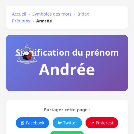
Accueil
›
Symboles des mots
›
Index
Prénoms
›
Andrée
Signification du prénom
Andrée
Partager cette page :
📘 Facebook
🐦 Twitter
📌 Pinterest