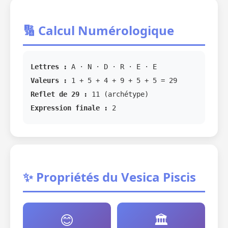
🔢 Calcul Numérologique
Lettres :
A · N · D · R · E · E
Valeurs :
1 + 5 + 4 + 9 + 5 + 5 = 29
Reflet de 29 :
11 (archétype)
Expression finale :
2
✨ Propriétés du Vesica Piscis
😊
🏛️