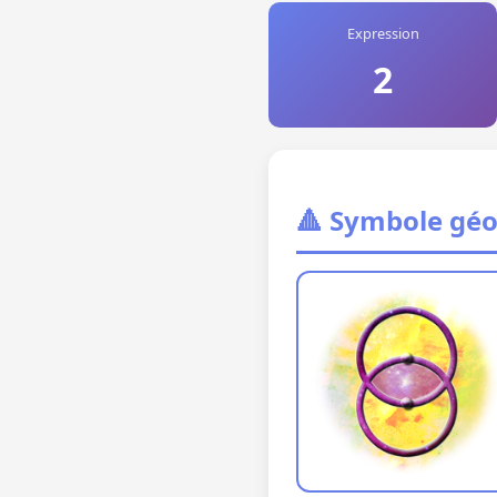
Expression
2
🔺 Symbole gé