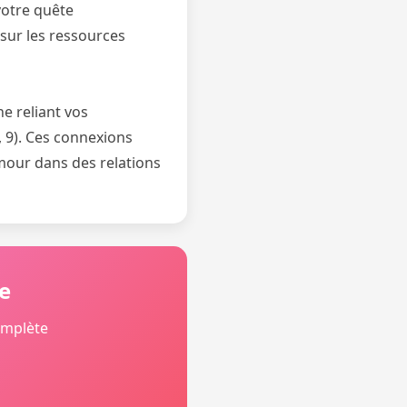
votre quête
sur les ressources
e reliant vos
8, 9). Ces connexions
mour dans des relations
e
omplète