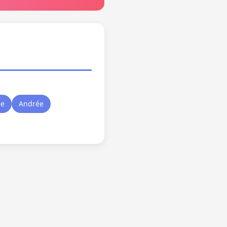
ée
Andrée