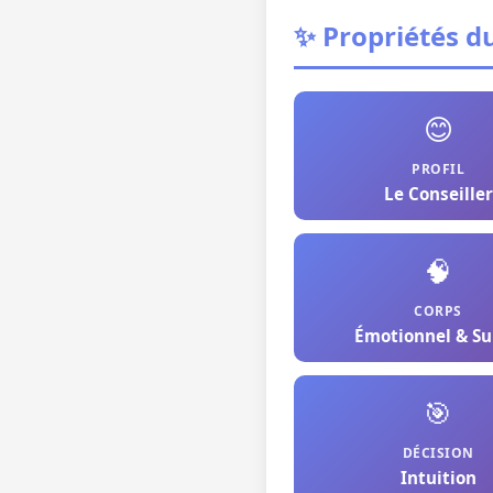
✨ Propriétés du
😊
PROFIL
Le Conseiller
🧠
CORPS
Émotionnel & Su
🎯
DÉCISION
Intuition