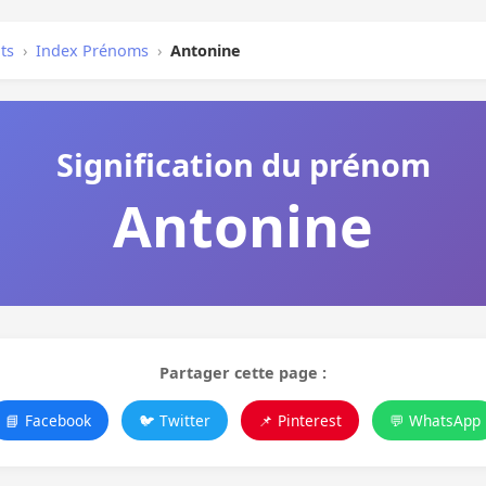
ts
›
Index Prénoms
›
Antonine
Signification du prénom
Antonine
Partager cette page :
📘 Facebook
🐦 Twitter
📌 Pinterest
💬 WhatsApp