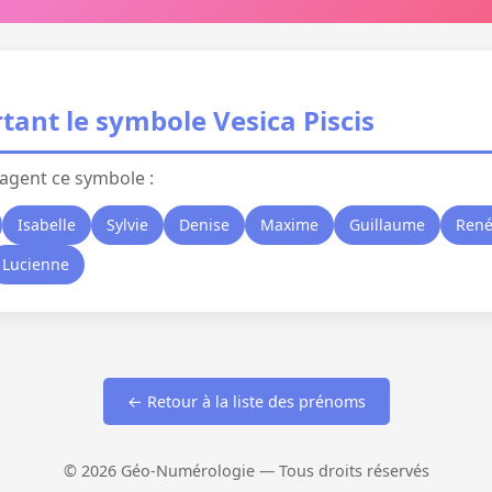
tant le symbole Vesica Piscis
agent ce symbole :
Isabelle
Sylvie
Denise
Maxime
Guillaume
Ren
Lucienne
← Retour à la liste des prénoms
© 2026 Géo-Numérologie — Tous droits réservés