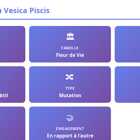
 Vesica Piscis
🏛️
FAMILLE
Fleur de Vie
🔀
TYPE
btil
Mutation
🤝
ENGAGEMENT
En rapport à l'autre