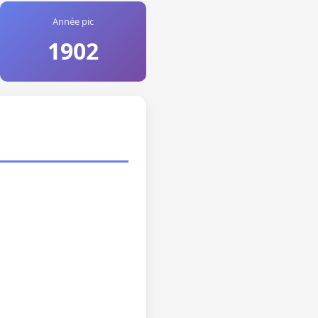
Année pic
1902