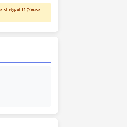
 archétypal
11
(Vesica