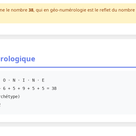
nne le nombre
38
, qui en géo-numérologie est le reflet du nombre
rologique
 O · N · I · N · E
 6 + 5 + 9 + 5 + 5 = 38
chétype)
2