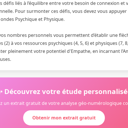
défis liés à l’équilibre entre votre besoin de connexion et 
nelle. Pour surmonter ces défis, vous devez vous appuyer 
ondes Psychique et Physique.
vos nombres personnels vous permettent d’établir une flèch
es (2) à vos ressources psychiques (4, 5, 6) et physiques (7, 
ter pleinement votre potentiel d'Empathe, en incarnant l’A
uses.
✨ Découvrez votre étude personnalisé
z un extrait gratuit de votre analyse géo-numérologique c
Obtenir mon extrait gratuit