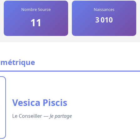
Nombre Source
Naissances
3 010
11
ométrique
Vesica Piscis
Le Conseiller —
Je partage