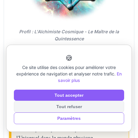
Profil : L'Alchimiste Cosmique - Le Maître de la
Quintessence
🍪
🔮 Essence du Profil
Ce site utilise des cookies pour améliorer votre
« Incarne ta Quintessence. Que la vérité de ta
expérience de navigation et analyser notre trafic.
En
savoir plus
transmutation et la justesse de ton alchimie
inspirent ceux qui cherchent l'harmonie juste. »
Tout accepter
Mission de vie :
Le porteur de ce symbole doit
Tout refuser
exprimer la Quintessence, la Transmutation, la
Paramètres
Vérité et le Pouvoir. Il représente le Corps Vital
Alchimique, disposé à l'emplacement de
l'Universel dans le monde physique.