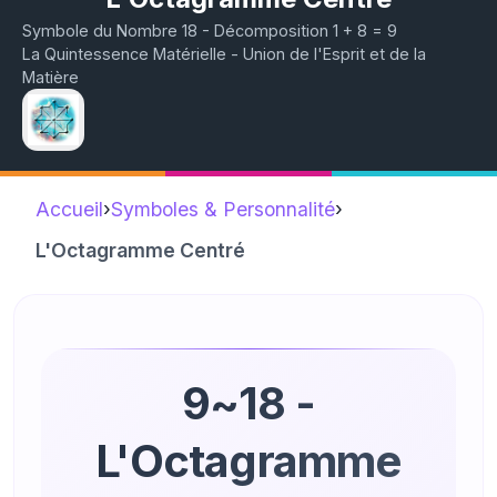
Symbole du Nombre 18 - Décomposition 1 + 8 = 9
La Quintessence Matérielle - Union de l'Esprit et de la
Matière
Accueil
›
Symboles & Personnalité
›
L'Octagramme Centré
9~18 -
L'Octagramme