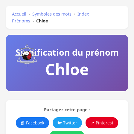
Accueil
›
Symboles des mots
›
Index
Prénoms
›
Chloe
Signification du prénom
Chloe
Partager cette page :
📘 Facebook
🐦 Twitter
📌 Pinterest