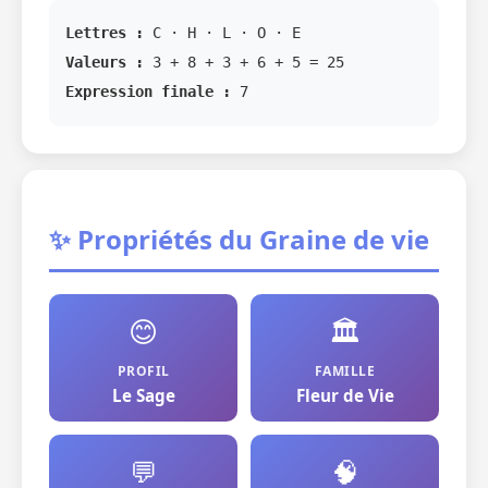
Lettres :
C · H · L · O · E
Valeurs :
3 + 8 + 3 + 6 + 5 = 25
Expression finale :
7
✨ Propriétés du Graine de vie
😊
🏛️
PROFIL
FAMILLE
Le Sage
Fleur de Vie
💬
🧠