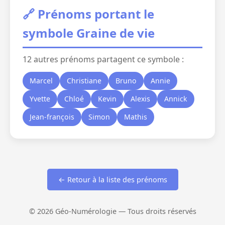
🔗 Prénoms portant le
symbole Graine de vie
12 autres prénoms partagent ce symbole :
Marcel
Christiane
Bruno
Annie
Yvette
Chloé
Kevin
Alexis
Annick
Jean-françois
Simon
Mathis
← Retour à la liste des prénoms
© 2026 Géo-Numérologie — Tous droits réservés