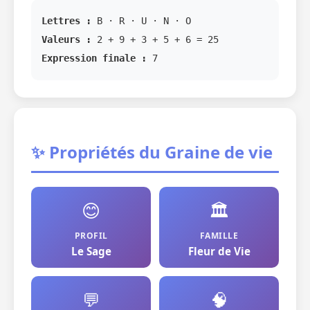
Lettres :
B · R · U · N · O
Valeurs :
2 + 9 + 3 + 5 + 6 = 25
Expression finale :
7
✨ Propriétés du Graine de vie
😊
🏛️
PROFIL
FAMILLE
Le Sage
Fleur de Vie
💬
🧠