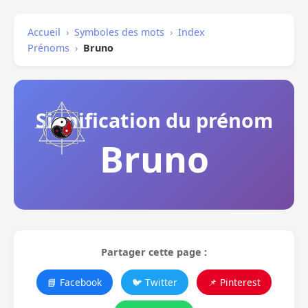
Accueil
›
Symboles des mots
›
Index
Prénoms
›
Bruno
Signification du prénom
Bruno
Partager cette page :
📘 Facebook
🐦 Twitter
📌 Pinterest