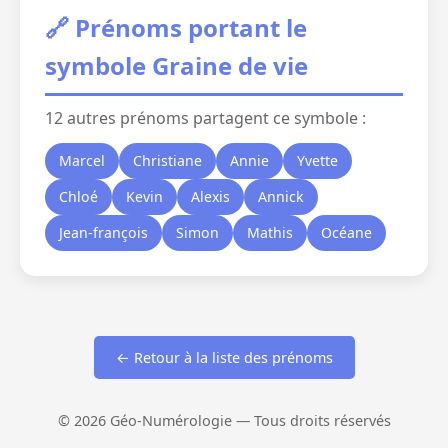
🔗 Prénoms portant le
symbole Graine de vie
12 autres prénoms partagent ce symbole :
Marcel
Christiane
Annie
Yvette
Chloé
Kevin
Alexis
Annick
Jean-françois
Simon
Mathis
Océane
← Retour à la liste des prénoms
© 2026 Géo-Numérologie — Tous droits réservés