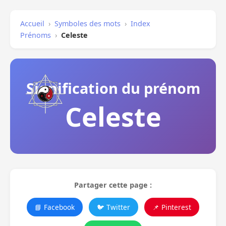
Accueil
›
Symboles des mots
›
Index
Prénoms
›
Celeste
Signification du prénom
Celeste
Partager cette page :
📘 Facebook
🐦 Twitter
📌 Pinterest