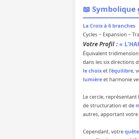
📖 Symbolique
La Croix à 6 branches
Cycles ~ Expansion ~ T
Votre Profil :
« L'HA
Équivalent tridimensionn
dans les six directions
le choix
et
l’équilibre
, 
lumière
et harmonie ver
Le cercle, représentant
de structuration et de
m
autres, apportant votre
Cependant, votre
quête