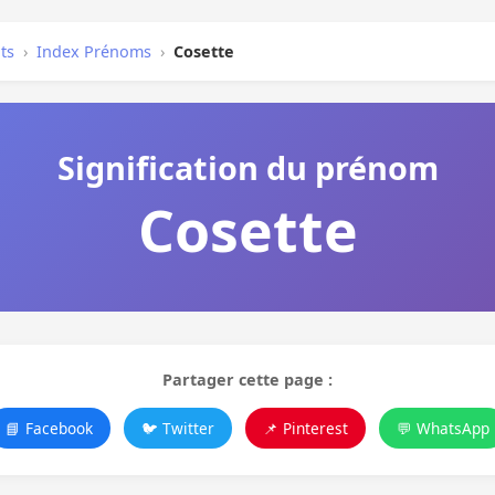
ts
›
Index Prénoms
›
Cosette
Signification du prénom
Cosette
Partager cette page :
📘 Facebook
🐦 Twitter
📌 Pinterest
💬 WhatsApp