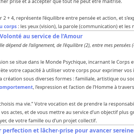
her prise et à accepter que tout ne peut être maîtrisé.
2 + 4, représente l’équilibre entre pensée et action, et s’e
u corps
: les yeux (vision), la parole (communication) et les 
Volonté au service de l’Amour
e dépend de l’alignement, de l’équilibre (2), entre mes pensées (4
ion se situe dans le Monde Psychique, incarnant le Corps 
flète votre capacité à utiliser votre corps pour exprimer vos
 création sous diverses formes : familiale, artistique ou soci
comportement
, l’expression et l’action de l’Homme à traver
e choisis ma vie.” Votre vocation est de prendre la responsabi
t vos actes, et de vous mettre au service d’un objectif plu
yer, de votre famille ou d’un projet collectif.
r perfection et lâcher-prise pour avancer serei