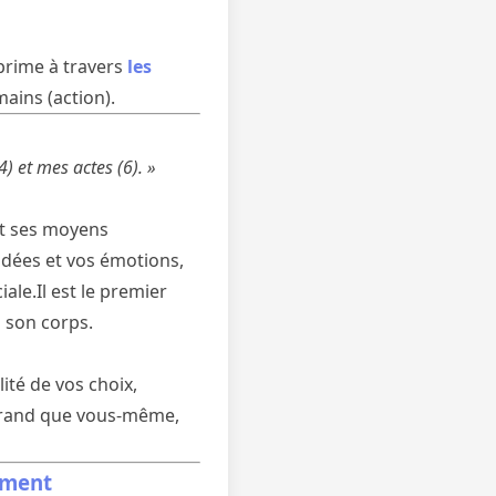
xprime à travers
les
mains (action).
) et mes actes (6). »
et ses moyens
 idées et vos émotions,
ale.Il est le premier
s son corps.
lité de vos choix,
s grand que vous-même,
nement