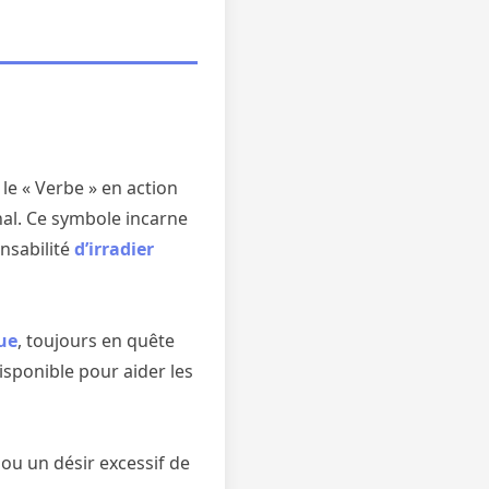
 le « Verbe » en action
nal. Ce symbole incarne
onsabilité
d’irradier
ue
, toujours en quête
isponible pour aider les
ou un désir excessif de