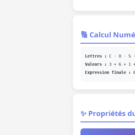
🔢 Calcul Numé
Lettres :
C · O · S ·
Valeurs :
3 + 6 + 1 +
Expression finale :
✨ Propriétés d