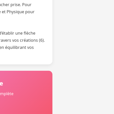
âcher prise. Pour
e et Physique pour
’établir une flèche
ravers vos créations (6).
en équilibrant vos
e
omplète