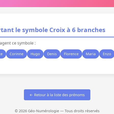
tant le symbole Croix à 6 branches
agent ce symbole :
te
Corinne
Hugo
Denis
Florence
Maria
Enzo
← Retour à la liste des prénoms
© 2026 Géo-Numérologie — Tous droits réservés