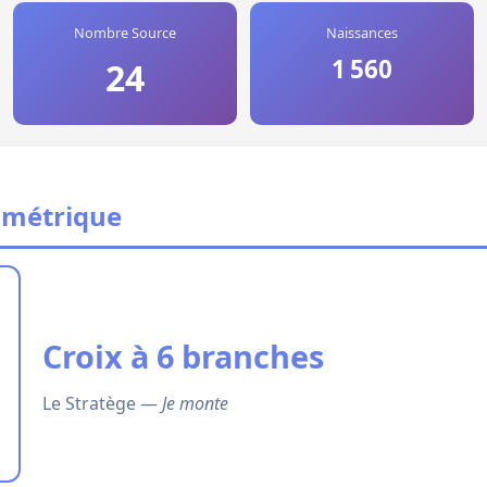
Nombre Source
Naissances
1 560
24
ométrique
Croix à 6 branches
Le Stratège —
Je monte