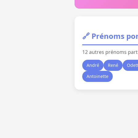
🔗 Prénoms por
12 autres prénoms part
André
René
Odet
Antoinette