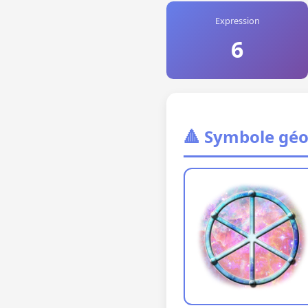
Expression
6
🔺 Symbole gé