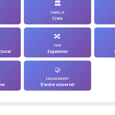
🏛️
FAMILLE
Croix
🔀
TYPE
cturel
Expansion
🤝
ENGAGEMENT
yse
D'ordre universel