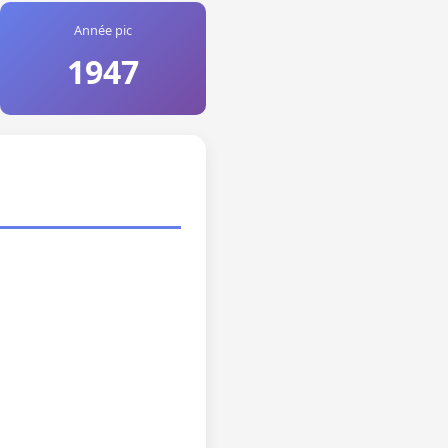
Année pic
1947