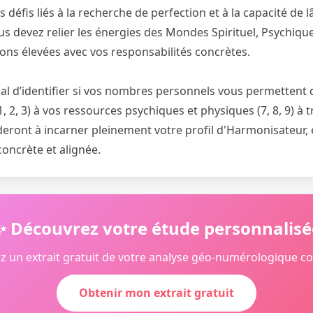
défis liés à la recherche de perfection et à la capacité de l
us devez relier les énergies des Mondes Spirituel, Psychiqu
ons élevées avec vos responsabilités concrètes.
cial d’identifier si vos nombres personnels vous permettent d
1, 2, 3) à vos ressources psychiques et physiques (7, 8, 9) à t
eront à incarner pleinement votre profil d'Harmonisateur, 
concrète et alignée.
✨ Découvrez votre étude personnalisé
z un extrait gratuit de votre analyse géo-numérologique c
Obtenir mon extrait gratuit