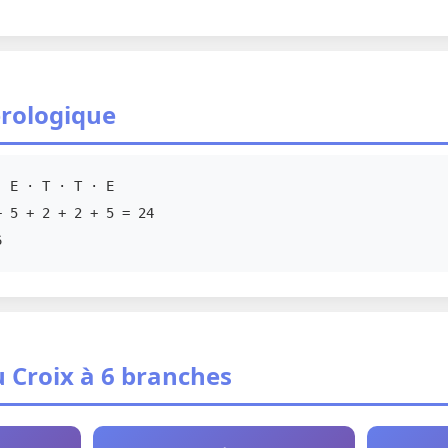
rologique
 E · T · T · E
 5 + 2 + 2 + 5 = 24
6
u Croix à 6 branches