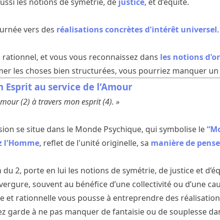
ussi les notions de symétrie, de
justice
, et d’équité.
tournée vers des
réalisations concrètes d'intérêt universel
s rationnel, et vous vous reconnaissez dans
les notions d'o
 aimer les choses bien structurées, vous pourriez manquer un
 Esprit au service de l’Amour
Amour (2) à travers mon esprit (4). »
ion se situe dans le Monde Psychique, qui symbolise le
“Mo
ez l'Homme
, reflet de l'unité originelle, sa
manière de pense
n du 2, porte en lui les notions de symétrie, de justice et d’
nvergure, souvent au bénéfice d’une collectivité ou d’une cau
e et rationnelle vous pousse à entreprendre des réalisation
ez garde à ne pas manquer de fantaisie ou de souplesse da