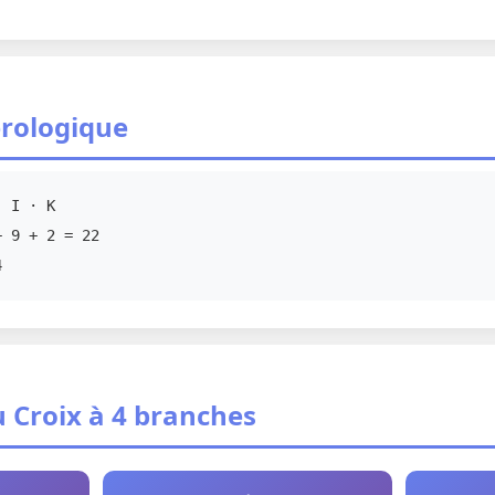
rologique
 I · K
 9 + 2 = 22
4
u Croix à 4 branches