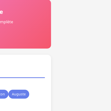
e
omplète
ton
Auguste