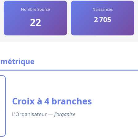
Nombre Source
Naissances
2 705
22
ométrique
Croix à 4 branches
L'Organisateur —
J'organise