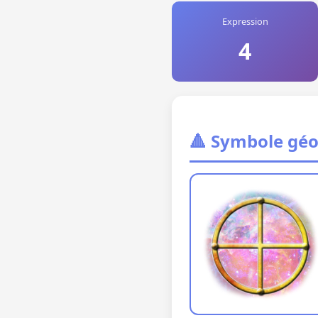
Expression
4
🔺 Symbole gé