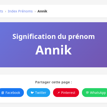
ts
›
Index Prénoms
›
Annik
Signification du prénom
Annik
Partager cette page :
📘 Facebook
🐦 Twitter
📌 Pinterest
💬 WhatsApp