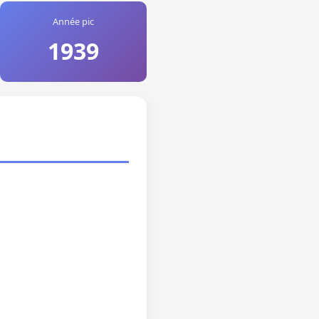
Année pic
1939