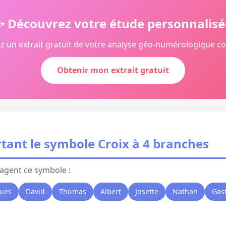
✨ Découvrez votre étude personnalisé
z un extrait gratuit de votre analyse géo-numérologique c
Obtenir mon extrait gratuit
tant le symbole Croix à 4 branches
agent ce symbole :
ques
David
Thomas
Albert
Josette
Nathan
Gas