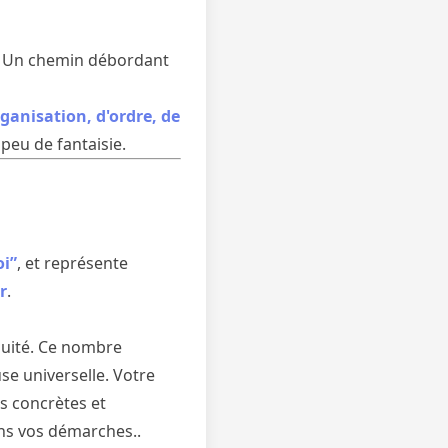
. Un chemin débordant
rganisation, d'ordre, de
 peu de fantaisie.
i”
, et représente
r
.
équité. Ce nombre
se universelle. Votre
s concrètes et
ns vos démarches..