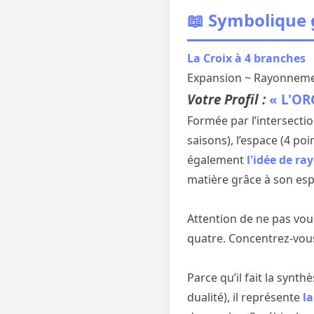
📖 Symbolique
La Croix à 4 branches
Expansion ~ Rayonneme
Votre Profil :
« L'O
Formée par l’intersectio
saisons), l’espace (4 po
également
l'idée de r
matière grâce à son espr
Attention de ne pas vou
quatre. Concentrez-vous s
Parce qu’il fait la synth
dualité), il représente
l