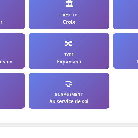
🏛️
FAMILLE
r
Croix
🔀
TYPE
ésien
Expansion
🤝
ENGAGEMENT
Au service de soi