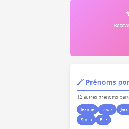
Receve
🔗 Prénoms por
12 autres prénoms part
Jeanne
Louis
Jac
Sonia
Elie