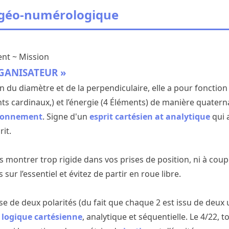
 géo-numérologique
nt ~ Mission
RGANISATEUR »
n du diamètre et de la perpendiculaire, elle a pour fonction
ints cardinaux,) et l’énergie (4 Éléments) de manière quatern
ayonnement
. Signe d'un
esprit cartésien at analytique
qui a
it.
s montrer trop rigide dans vos prises de position, ni à cou
ur l’essentiel et évitez de partir en roue libre.
èse de deux polarités (du fait que chaque 2 est issu de deux u
a logique cartésienne
, analytique et séquentielle. Le 4/22, t