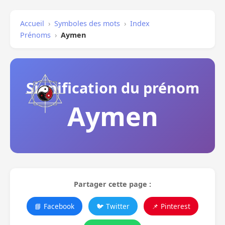
Accueil
›
Symboles des mots
›
Index
Prénoms
›
Aymen
Signification du prénom
Aymen
Partager cette page :
📘 Facebook
🐦 Twitter
📌 Pinterest