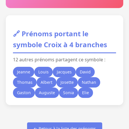
🔗 Prénoms portant le
symbole Croix à 4 branches
12 autres prénoms partagent ce symbole :
Jeanne
Louis
Jacques
David
Thomas
Albert
Josette
Nathan
Gaston
Auguste
Sonia
Elie
← Retour à la liste des prénoms