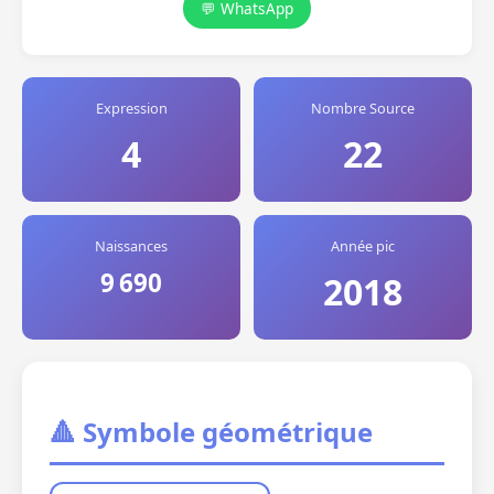
💬 WhatsApp
Expression
Nombre Source
4
22
Naissances
Année pic
9 690
2018
🔺 Symbole géométrique