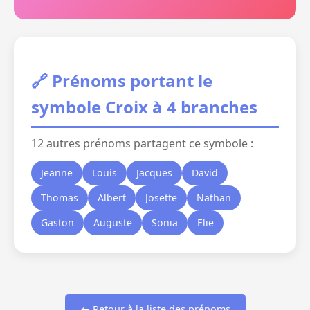
🔗 Prénoms portant le
symbole Croix à 4 branches
12 autres prénoms partagent ce symbole :
Jeanne
Louis
Jacques
David
Thomas
Albert
Josette
Nathan
Gaston
Auguste
Sonia
Elie
← Retour à la liste des prénoms