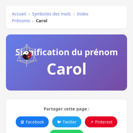
Accueil
›
Symboles des mots
›
Index
Prénoms
›
Carol
Signification du prénom
Carol
Partager cette page :
📘 Facebook
🐦 Twitter
📌 Pinterest