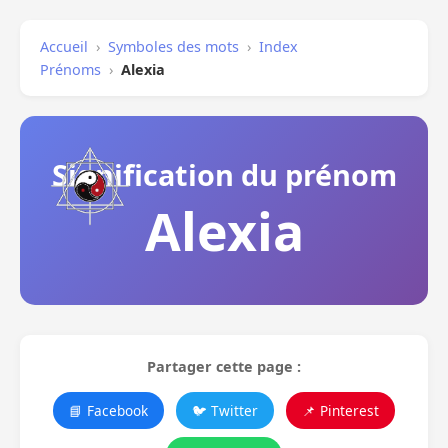
Accueil
›
Symboles des mots
›
Index
Prénoms
›
Alexia
Signification du prénom
Alexia
Partager cette page :
📘 Facebook
🐦 Twitter
📌 Pinterest