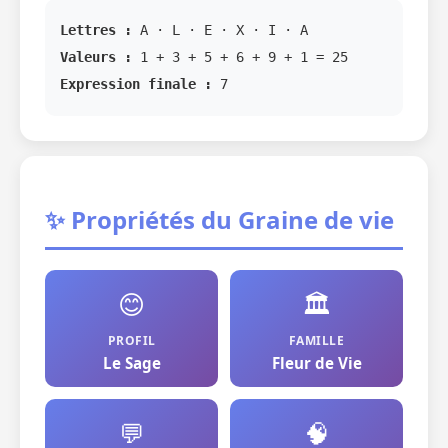
Lettres :
A · L · E · X · I · A
Valeurs :
1 + 3 + 5 + 6 + 9 + 1 = 25
Expression finale :
7
✨ Propriétés du Graine de vie
😊
🏛️
PROFIL
FAMILLE
Le Sage
Fleur de Vie
💬
🧠