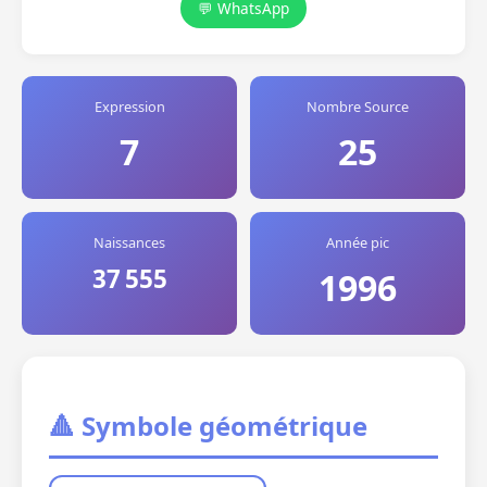
💬 WhatsApp
Expression
Nombre Source
7
25
Naissances
Année pic
37 555
1996
🔺 Symbole géométrique