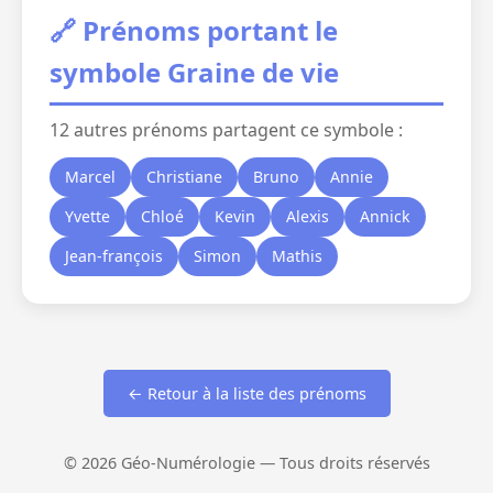
🔗 Prénoms portant le
symbole Graine de vie
12 autres prénoms partagent ce symbole :
Marcel
Christiane
Bruno
Annie
Yvette
Chloé
Kevin
Alexis
Annick
Jean-françois
Simon
Mathis
← Retour à la liste des prénoms
© 2026 Géo-Numérologie — Tous droits réservés