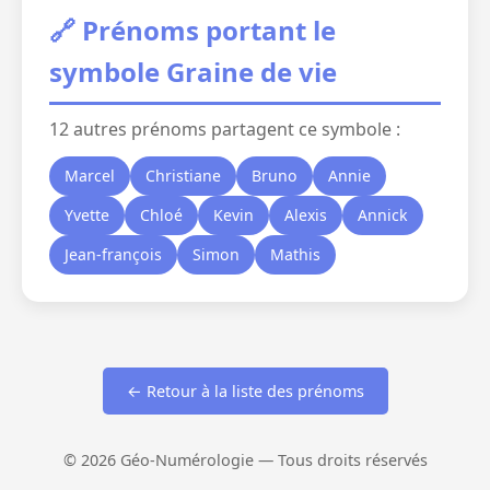
🔗 Prénoms portant le
symbole Graine de vie
12 autres prénoms partagent ce symbole :
Marcel
Christiane
Bruno
Annie
Yvette
Chloé
Kevin
Alexis
Annick
Jean-françois
Simon
Mathis
← Retour à la liste des prénoms
© 2026 Géo-Numérologie — Tous droits réservés