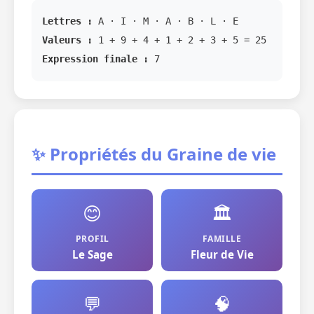
Lettres :
A · I · M · A · B · L · E
Valeurs :
1 + 9 + 4 + 1 + 2 + 3 + 5 = 25
Expression finale :
7
✨ Propriétés du Graine de vie
😊
🏛️
PROFIL
FAMILLE
Le Sage
Fleur de Vie
💬
🧠