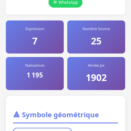
💬 WhatsApp
Expression
Nombre Source
7
25
Naissances
Année pic
1 195
1902
🔺 Symbole géométrique