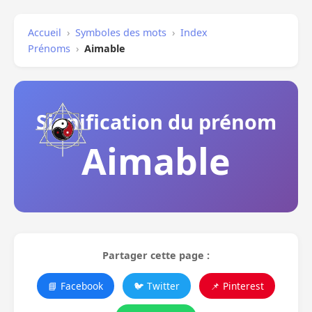
Accueil
›
Symboles des mots
›
Index
Prénoms
›
Aimable
Signification du prénom
Aimable
Partager cette page :
📘 Facebook
🐦 Twitter
📌 Pinterest