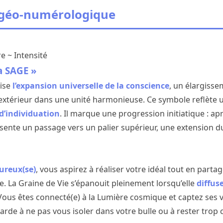
 géo-numérologique
e ~ Intensité
a SAGE »
lise
l’expansion universelle de la conscience
, un élargisse
 l’extérieur dans une unité harmonieuse. Ce symbole reflète 
d’individuation
. Il marque une progression initiatique : apr
résente un passage vers un palier supérieur, une extension 
ureux(se)
, vous aspirez à réaliser votre idéal tout en part
e. La Graine de Vie s’épanouit pleinement lorsqu’elle
diffus
 Vous êtes connecté(e) à la Lumière cosmique et captez ses 
arde à ne pas vous isoler dans votre bulle ou à rester trop 