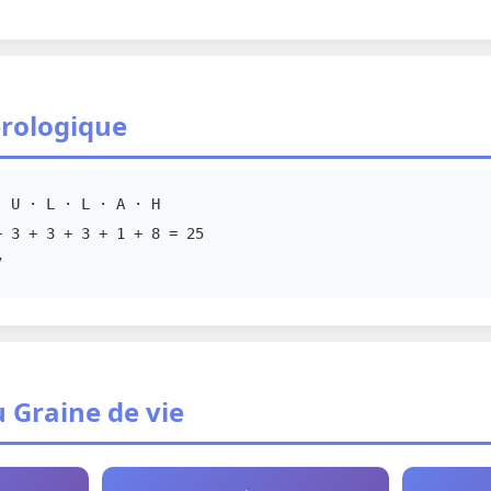
rologique
 U · L · L · A · H
 3 + 3 + 3 + 1 + 8 = 25
7
 Graine de vie