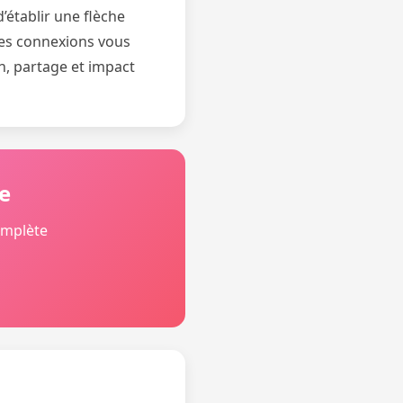
’établir une flèche
 Ces connexions vous
n, partage et impact
e
omplète