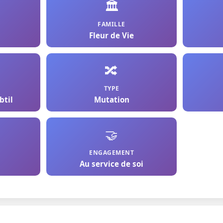
🏛️
FAMILLE
Fleur de Vie
🔀
TYPE
btil
Mutation
🤝
ENGAGEMENT
Au service de soi