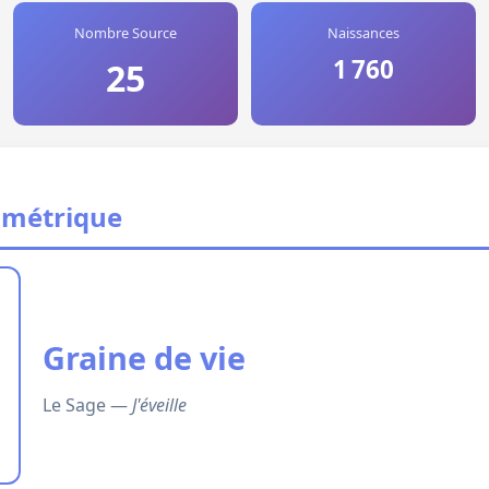
Nombre Source
Naissances
1 760
25
ométrique
Graine de vie
Le Sage —
J'éveille