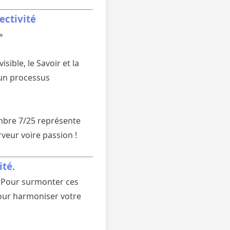
ectivité
»
ible, le Savoir et la
, un processus
nombre 7/25 représente
rveur voire passion !
ité.
n. Pour surmonter ces
pour harmoniser votre