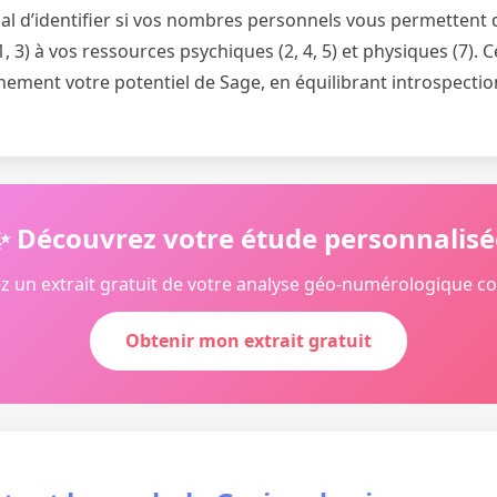
cial d’identifier si vos nombres personnels vous permettent d
(1, 3) à vos ressources psychiques (2, 4, 5) et physiques (7).
inement votre potentiel de Sage, en équilibrant introspectio
✨ Découvrez votre étude personnalisé
z un extrait gratuit de votre analyse géo-numérologique c
Obtenir mon extrait gratuit