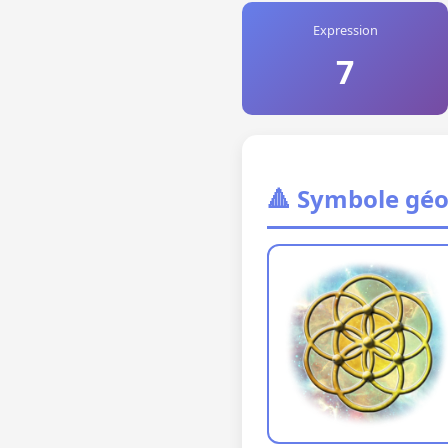
Expression
7
🔺 Symbole gé