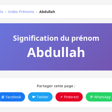
ts
›
Index Prénoms
›
Abdullah
Signification du prénom
Abdullah
Partager cette page :
📘 Facebook
🐦 Twitter
📌 Pinterest
💬 WhatsApp