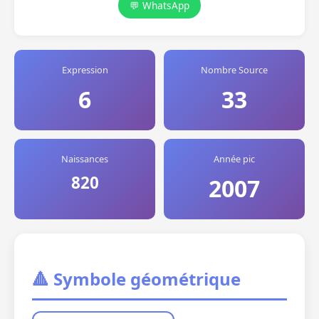
💬 WhatsApp
Expression
Nombre Source
6
33
Naissances
Année pic
820
2007
🔺 Symbole géométrique