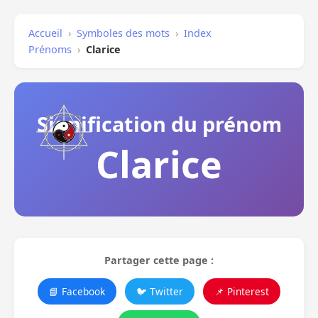
Accueil
›
Symboles des mots
›
Index
Prénoms
›
Clarice
Signification du prénom
Clarice
Partager cette page :
📘 Facebook
🐦 Twitter
📌 Pinterest