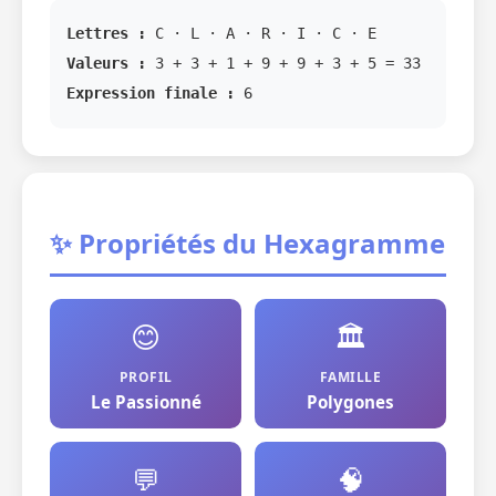
Lettres :
C · L · A · R · I · C · E
Valeurs :
3 + 3 + 1 + 9 + 9 + 3 + 5 = 33
Expression finale :
6
✨ Propriétés du Hexagramme
😊
🏛️
PROFIL
FAMILLE
Le Passionné
Polygones
💬
🧠