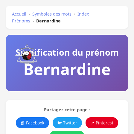
Accueil
›
Symboles des mots
›
Index
Prénoms
›
Bernardine
Signification du prénom
Bernardine
Partager cette page :
📘 Facebook
🐦 Twitter
📌 Pinterest