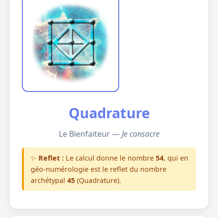
Quadrature
Le Bienfaiteur —
Je consacre
✨
Reflet :
Le calcul donne le nombre
54
, qui en
géo-numérologie est le reflet du nombre
archétypal
45
(Quadrature).