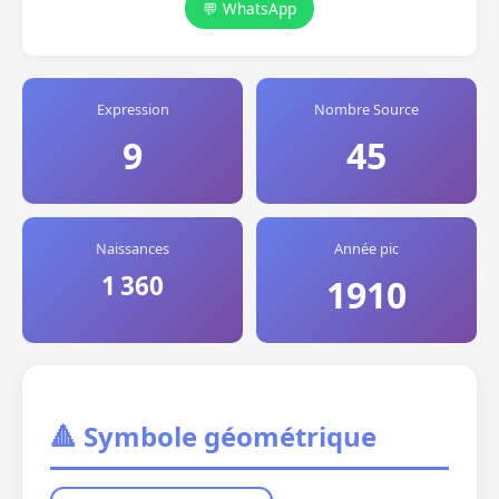
💬 WhatsApp
Expression
Nombre Source
9
45
Naissances
Année pic
1 360
1910
🔺 Symbole géométrique