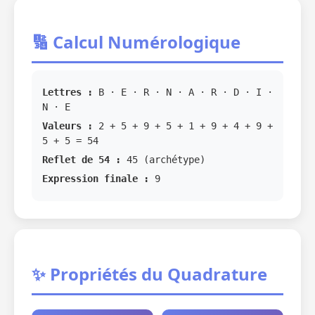
🔢 Calcul Numérologique
Lettres :
B · E · R · N · A · R · D · I ·
N · E
Valeurs :
2 + 5 + 9 + 5 + 1 + 9 + 4 + 9 +
5 + 5 = 54
Reflet de 54 :
45 (archétype)
Expression finale :
9
✨ Propriétés du Quadrature