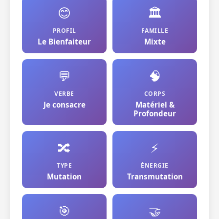
😊
🏛️
PROFIL
FAMILLE
Le Bienfaiteur
Mixte
💬
🧠
VERBE
CORPS
Je consacre
Matériel &
Profondeur
🔀
⚡
TYPE
ÉNERGIE
Mutation
Transmutation
🎯
🤝