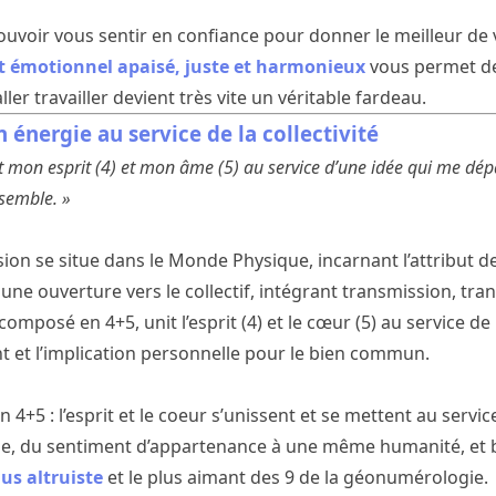
pouvoir vous sentir en confiance pour donner le meilleur d
t émotionnel apaisé, juste et harmonieux
vous permet de 
er travailler devient très vite un véritable fardeau.
 énergie au service de la collectivité
t mon esprit (4) et mon âme (5) au service d’une idée qui me dép
nsemble. »
on se situe dans le Monde Physique, incarnant l’attribut de 
une ouverture vers le collectif, intégrant transmission, tra
posé en 4+5, unit l’esprit (4) et le cœur (5) au service de l’
 et l’implication personnelle pour le bien commun.
4+5 : l’esprit et le coeur s’unissent et se mettent au servic
lle, du sentiment d’appartenance à une même humanité, et 
lus altruiste
et le plus aimant des 9 de la géonumérologie.