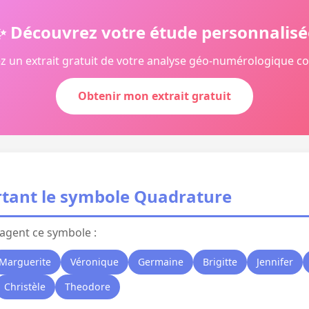
✨ Découvrez votre étude personnalisé
z un extrait gratuit de votre analyse géo-numérologique c
Obtenir mon extrait gratuit
tant le symbole Quadrature
agent ce symbole :
Marguerite
Véronique
Germaine
Brigitte
Jennifer
Christèle
Theodore