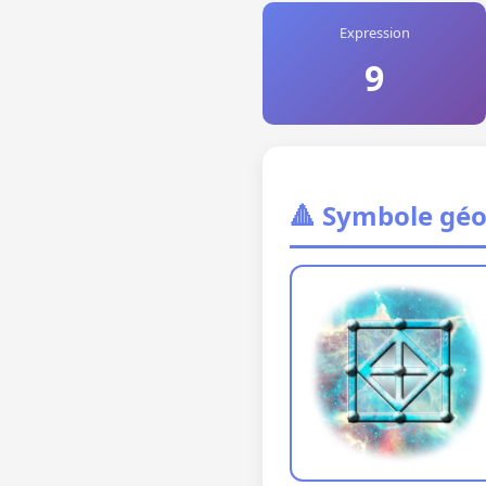
Expression
9
🔺 Symbole gé