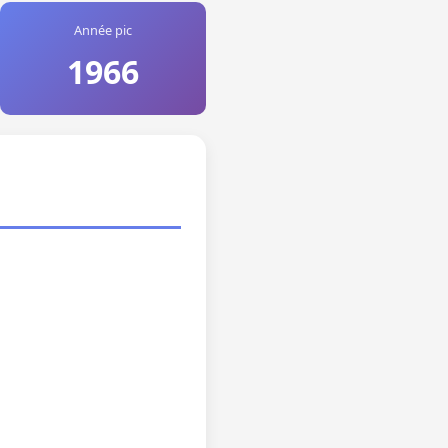
Année pic
1966