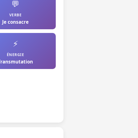
💬
VERBE
Je consacre
⚡
ÉNERGIE
Transmutation