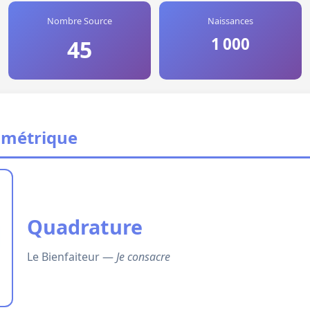
Nombre Source
Naissances
1 000
45
ométrique
Quadrature
Le Bienfaiteur —
Je consacre