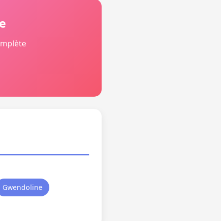
e
omplète
Gwendoline