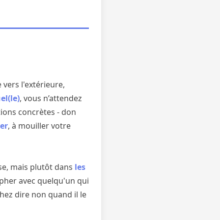
 vers l'extérieure,
el(le)
, vous n’attendez
tions concrètes - don
der
, à mouiller votre
use, mais plutôt dans
les
opher avec quelqu'un qui
z dire non quand il le