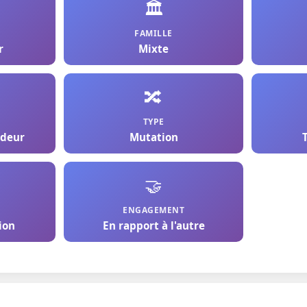
🏛️
FAMILLE
r
Mixte
🔀
TYPE
ndeur
Mutation
🤝
ENGAGEMENT
ion
En rapport à l'autre