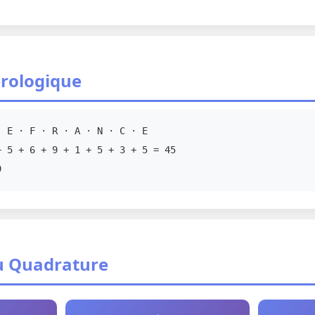
rologique
 E · F · R · A · N · C · E
 5 + 6 + 9 + 1 + 5 + 3 + 5 = 45
9
u Quadrature