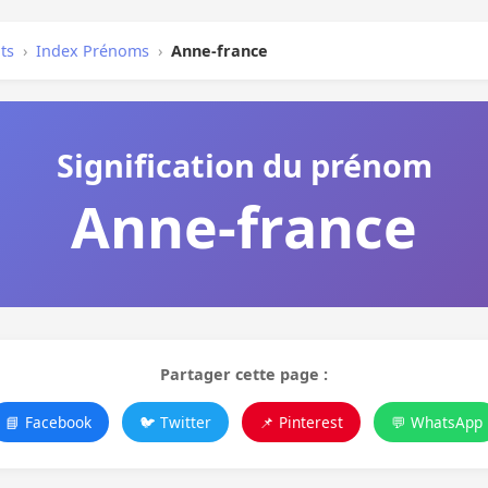
ts
›
Index Prénoms
›
Anne-france
Signification du prénom
Anne-france
Partager cette page :
📘 Facebook
🐦 Twitter
📌 Pinterest
💬 WhatsApp