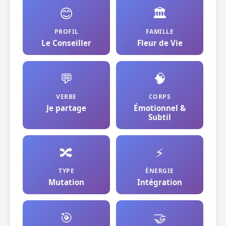
😊
🏛️
PROFIL
FAMILLE
Le Conseiller
Fleur de Vie
💬
🧠
VERBE
CORPS
Je partage
Émotionnel &
Subtil
🔀
⚡
TYPE
ÉNERGIE
Mutation
Intégration
🎯
🤝