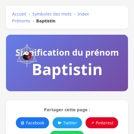
Accueil
›
Symboles des mots
›
Index
Prénoms
›
Baptistin
Signification du prénom
Baptistin
Partager cette page :
📘 Facebook
🐦 Twitter
📌 Pinterest