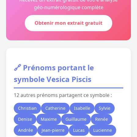
géo-numérologique complète
Obtenir mon extrait gratuit
🔗 Prénoms portant le
symbole Vesica Piscis
12 autres prénoms partagent ce symbole :
Christian
Catherine
Isabelle
Sylvie
Denise
Maxime
Guillaume
Renée
Andrée
Jean-pierre
Lucas
Lucienne