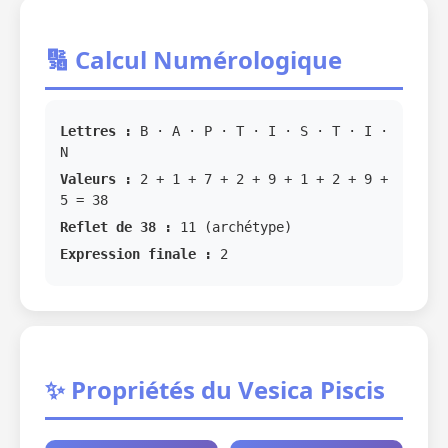
🔢 Calcul Numérologique
Lettres :
B · A · P · T · I · S · T · I ·
N
Valeurs :
2 + 1 + 7 + 2 + 9 + 1 + 2 + 9 +
5 = 38
Reflet de 38 :
11 (archétype)
Expression finale :
2
✨ Propriétés du Vesica Piscis