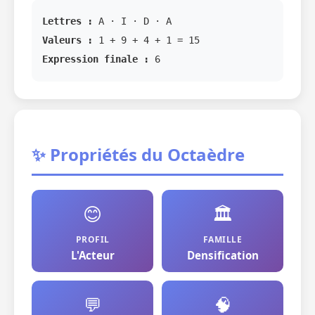
Lettres :
A · I · D · A
Valeurs :
1 + 9 + 4 + 1 = 15
Expression finale :
6
✨ Propriétés du Octaèdre
😊
🏛️
PROFIL
FAMILLE
L'Acteur
Densification
💬
🧠