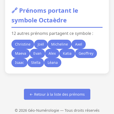
🔗 Prénoms portant le
symbole Octaèdre
12 autres prénoms partagent ce symbole :
Christine
Joël
Micheline
Axel
Maeva
Evan
Alex
Katia
Geoffrey
Isaac
Stella
Léana
← Retour à la liste des prénoms
© 2026 Géo-Numérologie — Tous droits réservés