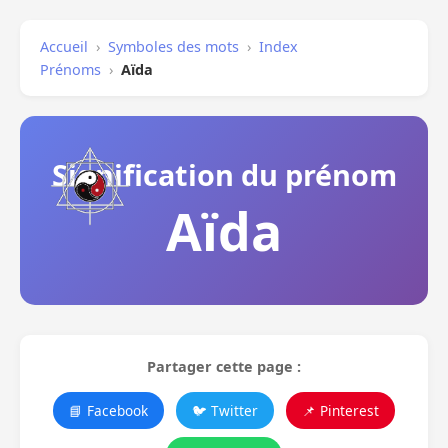
Accueil
›
Symboles des mots
›
Index
Prénoms
›
Aïda
Signification du prénom
Aïda
Partager cette page :
📘 Facebook
🐦 Twitter
📌 Pinterest