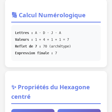
🔢 Calcul Numérologique
Lettres :
A · D · J · A
Valeurs :
1 + 4 + 1 + 1 = 7
Reflet de 7 :
70 (archétype)
Expression finale :
7
✨ Propriétés du Hexagone
centré