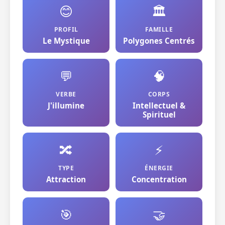
😊
🏛️
PROFIL
FAMILLE
Le Mystique
Polygones Centrés
💬
🧠
VERBE
CORPS
J'illumine
Intellectuel &
Spirituel
🔀
⚡
TYPE
ÉNERGIE
Attraction
Concentration
🎯
🤝