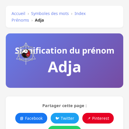
Accueil
›
Symboles des mots
›
Index
Prénoms
›
Adja
Signification du prénom
Adja
Partager cette page :
📘 Facebook
🐦 Twitter
📌 Pinterest